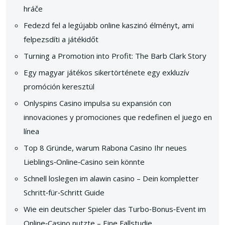
hráče
Fedezd fel a legújabb online kaszinó élményt, ami
felpezsdíti a játékidőt
Turning a Promotion into Profit: The Barb Clark Story
Egy magyar játékos sikertörténete egy exkluzív
promóción keresztül
Onlyspins Casino impulsa su expansión con
innovaciones y promociones que redefinen el juego en
línea
Top 8 Gründe, warum Rabona Casino Ihr neues
Lieblings‑Online‑Casino sein könnte
Schnell loslegen im alawin casino – Dein kompletter
Schritt‑für‑Schritt Guide
Wie ein deutscher Spieler das Turbo‑Bonus‑Event im
Online‑Casino nutzte – Eine Fallstudie