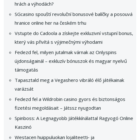
hrách a výhodách?
SGcasino spouští revoluční bonusové balíčky a posouvá
hranice online her na českém trhu
Vstupte do Cadoola a získejte exkluzivní vstupní bonus,
který vás přivítá s výjimečnými výhodami
Fedezd fel, milyen jutalmak várnak az Onlyspins
újdonságainál – exkluzív bónuszok és magyar nyelvű
támogatás
Tapasztald meg a Vegashero vibráló élő játékainak
varázsát
Fedezd fel a Wildrobin casino gyors és biztonságos
fizetési megoldásait – Játssz nyugodtan
Spinboss: A Legnagyobb Játékkínálattal Ragyogó Online
Kaszinó
Westacen huippuluokan lojaliteetti‑ ja