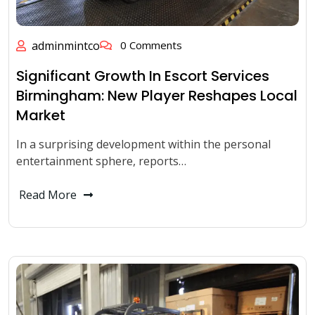
adminmintco
0 Comments
Significant Growth In Escort Services
Birmingham: New Player Reshapes Local
Market
In a surprising development within the personal
entertainment sphere, reports…
Read More