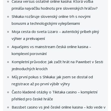
Casea versus ostatné online kasína: Ktorá voľba
prináša najväčšiu hodnotu pre slovenských hráčov?
Shikaka rozširuje slovenský online trh s novými
bonusmi a technologickými vylepšeniami
Moja cesta do sveta Lizaro – autentický príbeh plný
výhier a prekvapení
AquaSpins vs mainstream česká online kasina –
komplexní porovnání
Kompletní průvodce: Jak začít hrát na Pawnbet v šesti
jednoduchých krocích
Můj první pokus s Shikaka: jak jsem se dostal od
registrace až po první výběr výhry
Často kladené otázky o Tikitaka casino – kompletní
přehled pro české hráče
Bassbet casino vs jiné české online kasina – kdo vede v