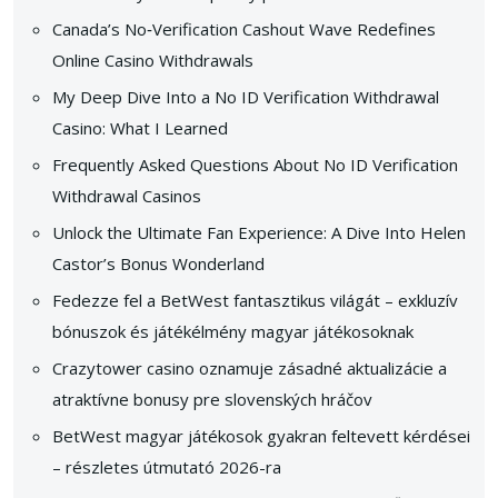
Canada’s No‑Verification Cashout Wave Redefines
Online Casino Withdrawals
My Deep Dive Into a No ID Verification Withdrawal
Casino: What I Learned
Frequently Asked Questions About No ID Verification
Withdrawal Casinos
Unlock the Ultimate Fan Experience: A Dive Into Helen
Castor’s Bonus Wonderland
Fedezze fel a BetWest fantasztikus világát – exkluzív
bónuszok és játékélmény magyar játékosoknak
Crazytower casino oznamuje zásadné aktualizácie a
atraktívne bonusy pre slovenských hráčov
BetWest magyar játékosok gyakran feltevett kérdései
– részletes útmutató 2026-ra