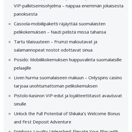
VIP‑palkitsemisohjelma – nappaa enemmän jokaisesta
panoksesta
Casoola‑mobiilipaketti räjäyttää suomalaisten
pelikokemuksen – Nauti pelistä missä tahansa
Tartu tilaisuuteen – Frumzi maksutavat ja
salamannopeat nostot odottavat sinua
Posido: Mobiilikokemuksen huippuvalinta suomalaisille
pelaajille
Liven hurma suomalaiseen makuun – Onlyspins casino
tarjoaa unohtumattoman pelikokemuksen
Pistolo‑kasinon VIP‑edut ja lojaliteettitasot avautuvat
sinulle
Unlock the Full Potential of Shikaka’s Welcome Bonus
and First Deposit Adventure
Spinboss Loyalty Unleashed: Elevate Your Play with