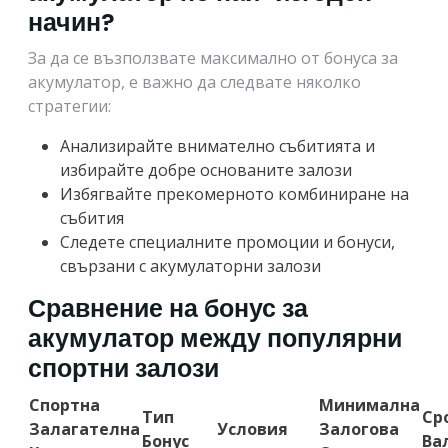
начин?
За да се възползвате максимално от бонуса за
акумулатор, е важно да следвате няколко
стратегии:
Анализирайте внимателно събитията и
избирайте добре основаните залози
Избягвайте прекомерното комбиниране на
събития
Следете специалните промоции и бонуси,
свързани с акумулаторни залози
Сравнение на бонус за
акумулатор между популярни
спортни залози
Спортна
Минимална
Тип
Ср
Залагателна
Условия
Залогова
Бонус
Ва