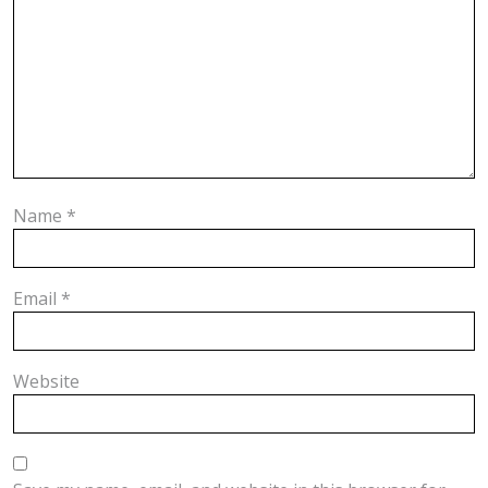
Name
*
Email
*
Website