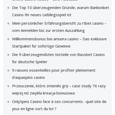
Die Top 10 überzeugenden Gründe, warum Bankonbet
Casino Ihr neues Lieblingsspiel ist
Mein persönlicher Erfahrungsbericht zu rtbet casino –
vom Anmelden bis zur ersten Auszahlung
Willkommensbonus bei amunra casino – Das exklusive
Startpaket für sofortige Gewinne
Die 9 überzeugendsten Vorteile von Bassbet Casino
für deutsche Spieler
9 raisons essentielles pour profiter pleinement
d’aquaspins casino
Przeuczenie, które zmieniło grę – case study 76 razy
więcej niż zwykła kreacja bonusowa
OnlySpins Casino face à ses concurrents : quel site de
jeux en ligne sort du lot ?