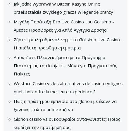
Jak jedna wyprawa w Bitcoin Kasyno Online
przekształciła zwykłego gracza w legendę branży
Μεγάλη Παράταξη Στο Live Casino του Golisimo –
Άμεσες Προσφορές για Απλό Άγγιγμα Δράσης!
Ζήστε τριπλή αδρεναλίνη με το Golisimo Live Casino –
Η απόλυτη προωθητική εμπειρία
Αποκτήστε Πλεονεκτήματα με το Πρόγραμμα
Πιστότητας του lolajack – Μόνο για Πραγματικούς
Παίκτες
Westace Casino vs les alternatives de casino en ligne :
quel choix offre la meilleure expérience ?
Πώς η πρώτη μου εμπειρία στο glorion με έκανε να
ξανασκεφτώ τα online καζίνο
Glorion casino vs οι κορυφαίοι ανταγωνιστές: Ποιος
κερδίζει την προτίμησή σας;