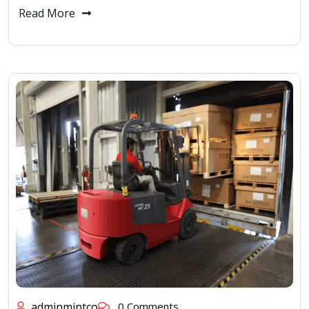
Read More
adminmintco
0 Comments