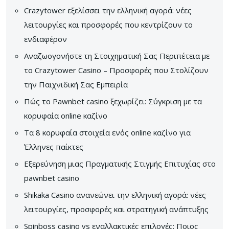
Crazytower εξελίσσει την ελληνική αγορά: νέες
λειτουργίες και προσφορές που κεντρίζουν το
ενδιαφέρον
Αναζωογονήστε τη Στοιχηματική Σας Περιπέτεια με
το Crazytower Casino – Προσφορές που Στολίζουν
την Παιχνιδική Σας Εμπειρία
Πώς το Pawnbet casino ξεχωρίζει: Σύγκριση με τα
κορυφαία online καζίνο
Τα 8 κορυφαία στοιχεία ενός online καζίνο για
Έλληνες παίκτες
Εξερεύνηση μιας Πραγματικής Στιγμής Επιτυχίας στο
pawnbet casino
Shikaka Casino ανανεώνει την ελληνική αγορά: νέες
λειτουργίες, προσφορές και στρατηγική ανάπτυξης
Spinboss casino vs εναλλακτικές επιλογές: Ποιος