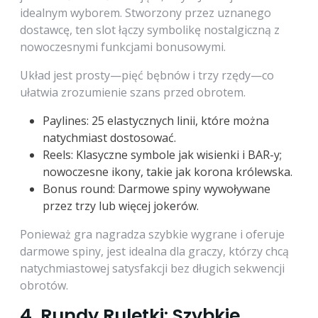
idealnym wyborem. Stworzony przez uznanego
dostawcę, ten slot łączy symbolikę nostalgiczną z
nowoczesnymi funkcjami bonusowymi.
Układ jest prosty—pięć bębnów i trzy rzędy—co
ułatwia zrozumienie szans przed obrotem.
Paylines: 25 elastycznych linii, które można
natychmiast dostosować.
Reels: Klasyczne symbole jak wisienki i BAR-y;
nowoczesne ikony, takie jak korona królewska.
Bonus round: Darmowe spiny wywoływane
przez trzy lub więcej jokerów.
Ponieważ gra nagradza szybkie wygrane i oferuje
darmowe spiny, jest idealna dla graczy, którzy chcą
natychmiastowej satysfakcji bez długich sekwencji
obrotów.
4. Rundy Ruletki: Szybkie