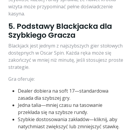
wizyta może przypominać pełne doświadczenie
kasyna.
5. Podstawy Blackjacka dla
Szybkiego Gracza
Blackjack jest jednym z najszybszych gier stołowych
dostępnych w Oscar Spin. Każda ręka może się
zakończyć w mniej niż minutę, jeśli stosujesz proste
strategie.
Gra oferuje:
Dealer dobiera na soft 17—standardowa
zasada dla szybszej gry.
Jedna talia—mniej czasu na tasowanie
przekłada się na szybsze rundy.
Szybkie dostosowania zakładów—kliknij, aby
natychmiast zwiększyć lub zmniejszyć stawkę.