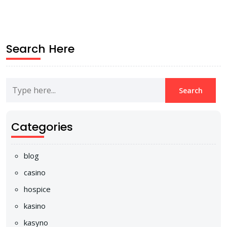
Search Here
Categories
blog
casino
hospice
kasino
kasyno