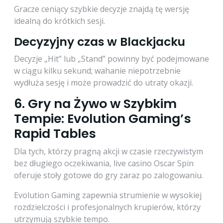
Gracze ceniący szybkie decyzje znajdą tę wersję
idealną do krótkich sesji.
Decyzyjny czas w Blackjacku
Decyzje „Hit” lub „Stand” powinny być podejmowane
w ciągu kilku sekund; wahanie niepotrzebnie
wydłuża sesję i może prowadzić do utraty okazji.
6. Gry na Żywo w Szybkim
Tempie: Evolution Gaming’s
Rapid Tables
Dla tych, którzy pragną akcji w czasie rzeczywistym
bez długiego oczekiwania, live casino Oscar Spin
oferuje stoły gotowe do gry zaraz po zalogowaniu.
Evolution Gaming zapewnia strumienie w wysokiej
rozdzielczości i profesjonalnych krupierów, którzy
utrzymują szybkie tempo.