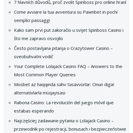
7 hlavních důvodů, proč zvolit Spinboss pro online hraní
Come avviare la tua avventura su Pawnbet in pochi
semplici passaggi
Kako sam prvi put zakoračio u svijet Spinboss Casino i
što me zapravo osvojilo
Često postavljana pitanja o Crazytower Casino –
sveobuhvatni vodič
Your Complete Lolajack Casino FAQ – Answers to the
Most Common Player Queries
Mosbet az haqqında səhv təsəvvürlər: Onun digər
alternativlərlə müqayisəsi
Rabona Casino: La revolución del juego móvil que
estabas esperando
Najczęściej zadawane pytania o Lolajack Casino –
przewodnik po rejestracji, bonusach i bezpieczeństwie