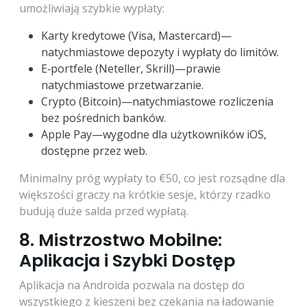
umożliwiają szybkie wypłaty:
Karty kredytowe (Visa, Mastercard)—
natychmiastowe depozyty i wypłaty do limitów.
E‑portfele (Neteller, Skrill)—prawie
natychmiastowe przetwarzanie.
Crypto (Bitcoin)—natychmiastowe rozliczenia
bez pośrednich banków.
Apple Pay—wygodne dla użytkowników iOS,
dostępne przez web.
Minimalny próg wypłaty to €50, co jest rozsądne dla
większości graczy na krótkie sesje, którzy rzadko
budują duże salda przed wypłatą.
8. Mistrzostwo Mobilne:
Aplikacja i Szybki Dostęp
Aplikacja na Androida pozwala na dostęp do
wszystkiego z kieszeni bez czekania na ładowanie