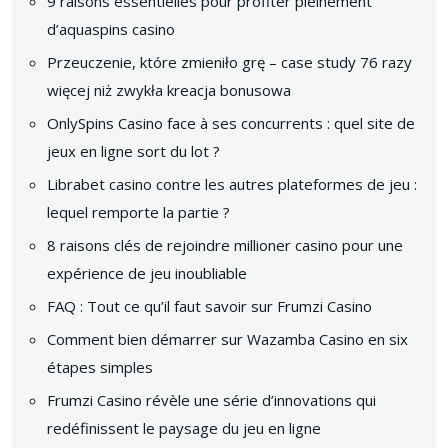
9 raisons essentielles pour profiter pleinement
d’aquaspins casino
Przeuczenie, które zmieniło grę – case study 76 razy
więcej niż zwykła kreacja bonusowa
OnlySpins Casino face à ses concurrents : quel site de
jeux en ligne sort du lot ?
Librabet casino contre les autres plateformes de jeu :
lequel remporte la partie ?
8 raisons clés de rejoindre millioner casino pour une
expérience de jeu inoubliable
FAQ : Tout ce qu’il faut savoir sur Frumzi Casino
Comment bien démarrer sur Wazamba Casino en six
étapes simples
Frumzi Casino révèle une série d’innovations qui
redéfinissent le paysage du jeu en ligne