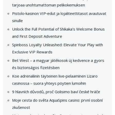
tarjoaa unohtumattoman pelikokemuksen
Pistolo‑kasinon VIP‑edut ja lojaliteettitasot avautuvat
sinulle
Unlock the Full Potential of Shikaka’s Welcome Bonus
and First Deposit Adventure
Spinboss Loyalty Unleashed: Elevate Your Play with
Exclusive VIP Rewards
Bet West – a magyar játékosok új kedvence a gyors
és biztonságos fizetésben
Koe adrenaliinin täyteinen live‑pelaaminen Lizaro
casinossa – suora yhteys pöytien lumoihin
9 hlavních důvodů, proč Golisimo baví české hráče
Moje cesta do světa AquaSpins casino: první osobní
zkušenost