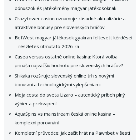
bónuszok és játékélmény magyar játékosoknak
Crazytower casino oznamuje zásadné aktualizácie a
atraktívne bonusy pre slovenských hráčov
BetWest magyar játékosok gyakran feltevett kérdései
– részletes útmutató 2026-ra
Casea versus ostatné online kasína: Ktorá voľba
prináša najväčšiu hodnotu pre slovenských hráčov?
Shikaka rozširuje slovenský online trh s novými
bonusmi a technologickými vylepšeniami
Moja cesta do sveta Lizaro – autentický príbeh plný
výhier a prekvapení
AquaSpins vs mainstream česká online kasina –
komplexní porovnání
Kompletní průvodce: Jak začít hrát na Pawnbet v šesti