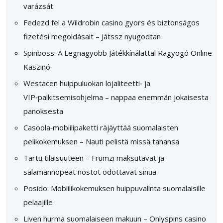
varázsát
Fedezd fel a Wildrobin casino gyors és biztonságos
fizetési megoldásait – Játssz nyugodtan
Spinboss: A Legnagyobb Játékkínálattal Ragyogó Online
Kaszinó
Westacen huippuluokan lojaliteetti‑ ja
VIP‑palkitsemisohjelma – nappaa enemmän jokaisesta
panoksesta
Casoola‑mobiilipaketti räjäyttää suomalaisten
pelikokemuksen – Nauti pelistä missä tahansa
Tartu tilaisuuteen – Frumzi maksutavat ja
salamannopeat nostot odottavat sinua
Posido: Mobiilikokemuksen huippuvalinta suomalaisille
pelaajille
Liven hurma suomalaiseen makuun – Onlyspins casino