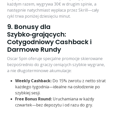
każdym razem, wygrywa 30€ w drugim spinie, a
następnie natychmiast wypłaca przez Skrill—cały
cykl trwa poniżej dziesięciu minut.
9. Bonusy dla
Szybko‑grających:
Cotygodniowy Cashback i
Darmowe Rundy
Oscar Spin oferuje specjalne promocje skierowane
bezpośrednio do graczy ceniących szybkie wygrane,
a nie długoterminowe akumulacje:
Weekly Cashback:
Do 15% zwrotu z netto strat
każdego tygodnia—idealne na osłodzenie po
szybkiej sesji.
Free Bonus Round:
Uruchamiana w każdy
czwartek—bez depozytu i od razu do gry.