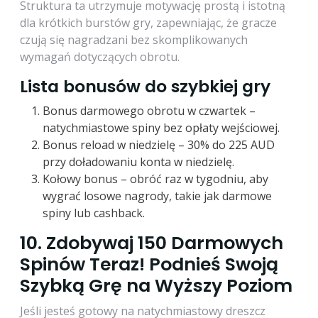
Struktura ta utrzymuje motywację prostą i istotną
dla krótkich burstów gry, zapewniając, że gracze
czują się nagradzani bez skomplikowanych
wymagań dotyczących obrotu.
Lista bonusów do szybkiej gry
Bonus darmowego obrotu w czwartek –
natychmiastowe spiny bez opłaty wejściowej.
Bonus reload w niedzielę – 30% do 225 AUD
przy doładowaniu konta w niedzielę.
Kołowy bonus – obróć raz w tygodniu, aby
wygrać losowe nagrody, takie jak darmowe
spiny lub cashback.
10. Zdobywaj 150 Darmowych
Spinów Teraz! Podnieś Swoją
Szybką Grę na Wyższy Poziom
Jeśli jesteś gotowy na natychmiastowy dreszcz