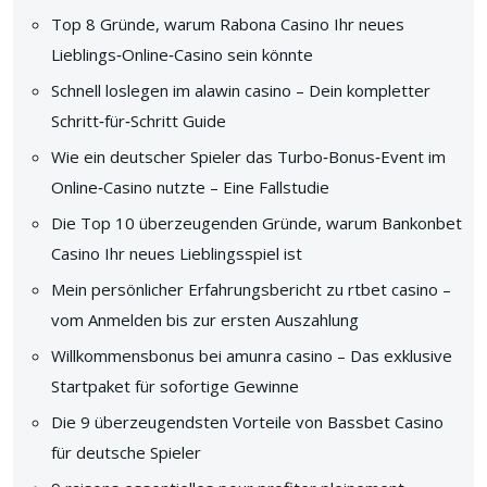
Top 8 Gründe, warum Rabona Casino Ihr neues
Lieblings‑Online‑Casino sein könnte
Schnell loslegen im alawin casino – Dein kompletter
Schritt‑für‑Schritt Guide
Wie ein deutscher Spieler das Turbo‑Bonus‑Event im
Online‑Casino nutzte – Eine Fallstudie
Die Top 10 überzeugenden Gründe, warum Bankonbet
Casino Ihr neues Lieblingsspiel ist
Mein persönlicher Erfahrungsbericht zu rtbet casino –
vom Anmelden bis zur ersten Auszahlung
Willkommensbonus bei amunra casino – Das exklusive
Startpaket für sofortige Gewinne
Die 9 überzeugendsten Vorteile von Bassbet Casino
für deutsche Spieler