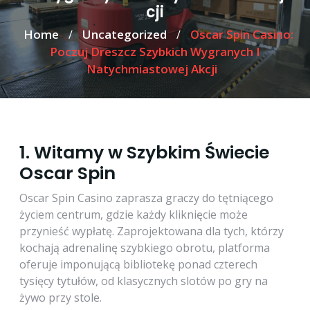
cji
Home
Uncategorized
Oscar Spin Casino:
/
/
Poczuj Dreszcz Szybkich Wygranych I
Natychmiastowej Akcji
1. Witamy w Szybkim Świecie
Oscar Spin
Oscar Spin Casino zaprasza graczy do tętniącego
życiem centrum, gdzie każdy kliknięcie może
przynieść wypłatę. Zaprojektowana dla tych, którzy
kochają adrenalinę szybkiego obrotu, platforma
oferuje imponującą bibliotekę ponad czterech
tysięcy tytułów, od klasycznych slotów po gry na
żywo przy stole.