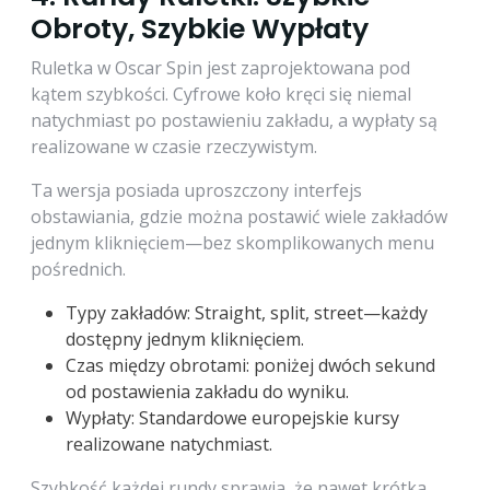
Obroty, Szybkie Wypłaty
Ruletka w Oscar Spin jest zaprojektowana pod
kątem szybkości. Cyfrowe koło kręci się niemal
natychmiast po postawieniu zakładu, a wypłaty są
realizowane w czasie rzeczywistym.
Ta wersja posiada uproszczony interfejs
obstawiania, gdzie można postawić wiele zakładów
jednym kliknięciem—bez skomplikowanych menu
pośrednich.
Typy zakładów: Straight, split, street—każdy
dostępny jednym kliknięciem.
Czas między obrotami: poniżej dwóch sekund
od postawienia zakładu do wyniku.
Wypłaty: Standardowe europejskie kursy
realizowane natychmiast.
Szybkość każdej rundy sprawia, że nawet krótka