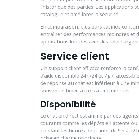
l’historique des parties. Les applications
catalogue et améliorer la sécurité.
En comparaison, plusieurs casinos concurr
entraîner des performances moindres et de
applications lourdes avec des téléchargeme
Service client
Un support client efficace renforce la con
d’aide disponible 24 h/24 et 7 j/7, accessi
de réponse au chat est inférieur à une min
souvent estimée à trois à cinq minutes.
Disponibilité
Le chat en direct est animé par des agen
courants comme les dépôts en attente ou 
pendant les heures de pointe, de 9 h à 22 h
prise en charge prioritaire.