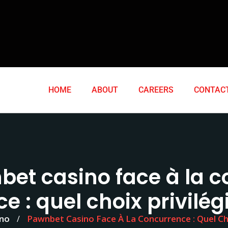
HOME
ABOUT
CAREERS
CONTAC
et casino face à la 
e : quel choix privilég
ino
Pawnbet Casino Face À La Concurrence : Quel Choi
/