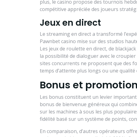
plus, le casino propose des tournois heb
compétitive appréciée des joueurs stratég
Jeux en direct
Le streaming en direct a transformé l’expér
Pawnbet casino mise sur des studios haute
Les jeux de roulette en direct, de blackjac
la possibilité de dialoguer avec le croupi
sites concurrents ne proposent que des fo
temps d’attente plus longs ou une qualité
Bonus et promotio
Les bonus constituent un levier important 
bonus de bienvenue généreux qui combine 
sur les machines à sous les plus populair
fidélité basé sur un système de points, co
En comparaison, d’autres opérateurs offre