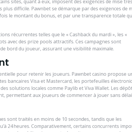
ains sites, quant à eux, imposent des exigences de mise trè
s plus difficile. Pawnbet se démarque par des exigences de 
fois le montant du bonus, et par une transparence totale q
ions récurrentes telles que le « Cashback du mardi », les «
ots avec des prize pools attractifs. Ces campagnes sont
de bord du joueur, assurant une visibilité maximale.
nt
entielle pour retenir les joueurs. Pawnbet casino propose u
tes bancaires Visa et Mastercard, les portefeuilles électron
e des solutions locales comme Paylib et Viva Wallet. Les dépô
t, permettant aux joueurs de commencer à jouer sans délai
ues sont traités en moins de 10 secondes, tandis que les
u’à 24 heures. Comparativement, certains concurrents impo