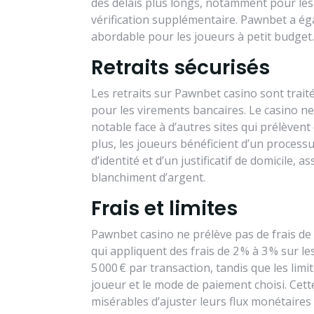
des délais plus longs, notamment pour les
vérification supplémentaire. Pawnbet a é
abordable pour les joueurs à petit budget.
Retraits sécurisés
Les retraits sur Pawnbet casino sont traité
pour les virements bancaires. Le casino ne 
notable face à d’autres sites qui prélèven
plus, les joueurs bénéficient d’un processus
d’identité et d’un justificatif de domicile
blanchiment d’argent.
Frais et limites
Pawnbet casino ne prélève pas de frais de
qui appliquent des frais de 2 % à 3 % sur les
5 000 € par transaction, tandis que les limi
joueur et le mode de paiement choisi. Ce
misérables d’ajuster leurs flux monétaires 