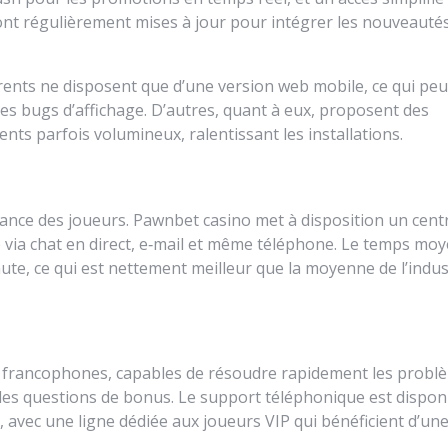
 sont régulièrement mises à jour pour intégrer les nouveauté
ents ne disposent que d’une version web mobile, ce qui peu
s bugs d’affichage. D’autres, quant à eux, proposent des
nts parfois volumineux, ralentissant les installations.
fiance des joueurs. Pawnbet casino met à disposition un cent
ble via chat en direct, e‑mail et même téléphone. Le temps mo
ute, ce qui est nettement meilleur que la moyenne de l’indus
ts francophones, capables de résoudre rapidement les probl
les questions de bonus. Le support téléphonique est dispon
, avec une ligne dédiée aux joueurs VIP qui bénéficient d’un