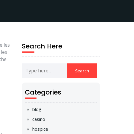
e les
Search Here
 les
oche
Categories
blog
casino
hospice