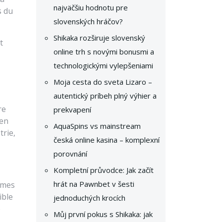
najväčšiu hodnotu pre
s du
slovenských hráčov?
Shikaka rozširuje slovenský
t
online trh s novými bonusmi a
technologickými vylepšeniami
Moja cesta do sveta Lizaro –
autentický príbeh plný výhier a
re
prekvapení
yen
AquaSpins vs mainstream
trie,
česká online kasina – komplexní
porovnání
Kompletní průvodce: Jak začít
hrát na Pawnbet v šesti
èmes
ible
jednoduchých krocích
e
Můj první pokus s Shikaka: jak