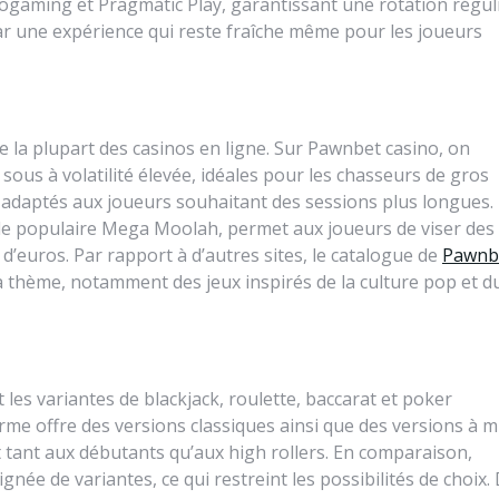
gaming et Pragmatic Play, garantissant une rotation régul
par une expérience qui reste fraîche même pour les joueurs
 la plupart des casinos en ligne. Sur Pawnbet casino, on
sous à volatilité élevée, idéales pour les chasseurs de gros
us adaptés aux joueurs souhaitant des sessions plus longues.
le populaire Mega Moolah, permet aux joueurs de viser des
d’euros. Par rapport à d’autres sites, le catalogue de
Pawnb
 thème, notamment des jeux inspirés de la culture pop et d
les variantes de blackjack, roulette, baccarat et poker
me offre des versions classiques ainsi que des versions à m
tant aux débutants qu’aux high rollers. En comparaison,
gnée de variantes, ce qui restreint les possibilités de choix.