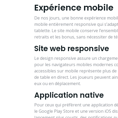
Expérience mobile
De nos jours, une bonne expérience mobile
mobile entièrement responsive qui s’adap
tablette. Le site mobile conserve l’ensembl
retraits et les bonus, sans nécessiter de
Site web responsive
Le design responsive assure un chargemen
pour les navigateurs mobiles modernes com
accessibles sur mobile représente plus de 7
de table en direct. Les joueurs peuvent ain
eux ou en déplacement.
Application native
Pour ceux qui préfèrent une application d
le Google Play Store et une version iOS dist
lancement plus courts, des notifications p