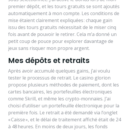
premier dépôt, et les tours gratuits se sont ajoutés
automatiquement à mon compte. Les conditions de
mise étaient clairement expliquées : chaque gain
issu des tours gratuits nécessitait de le miser cinq
fois avant de pouvoir le retirer. Cela m’a donné un
petit coup de pouce pour explorer davantage de
jeux sans risquer mon propre argent.
Mes dépôts et retraits
Après avoir accumulé quelques gains, j’ai voulu
tester le processus de retrait. Le casino glorion
propose plusieurs méthodes de paiement, dont les
cartes bancaires, les portefeuilles électroniques
comme Skrill, et même les crypto-monnaies. J’ai
choisi d’utiliser un portefeuille électronique pour la
première fois. Le retrait a été demandé via l’onglet
« Caisse », et le délai de traitement affiché était de 24
à 48 heures. En moins de deux jours, les fonds