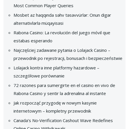
Most Common Player Queries
Mosbet az haqqında səhv təsəvvürlər: Onun digər
alternativlərlə müqayisəsi
Rabona Casino: La revolución del juego móvil que
estabas esperando
Najczęściej zadawane pytania o Lolajack Casino –
przewodnik po rejestracji, bonusach i bezpieczeństwie
Lolajack kontra inne platformy hazardowe –
szczegółowe porównanie
72 razones para sumergirte en el casino en vivo de
Rabona Casino y sentir la adrenalina al instante
Jak rozpocząć przygodę w nowym kasynie
internetowym – kompletny przewodnik
Canada’s No‑Verification Cashout Wave Redefines
Online Casino Withdrawals