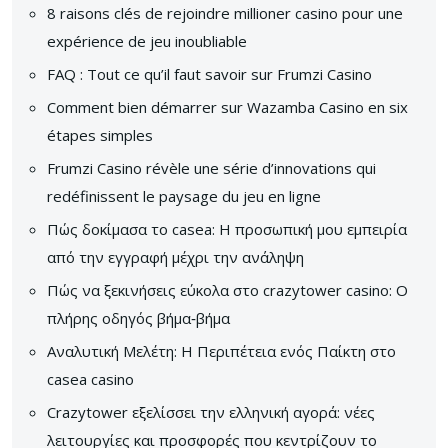
8 raisons clés de rejoindre millioner casino pour une
expérience de jeu inoubliable
FAQ : Tout ce qu’il faut savoir sur Frumzi Casino
Comment bien démarrer sur Wazamba Casino en six
étapes simples
Frumzi Casino révèle une série d’innovations qui
redéfinissent le paysage du jeu en ligne
Πώς δοκίμασα το casea: Η προσωπική μου εμπειρία
από την εγγραφή μέχρι την ανάληψη
Πώς να ξεκινήσεις εύκολα στο crazytower casino: Ο
πλήρης οδηγός βήμα‑βήμα
Αναλυτική Μελέτη: Η Περιπέτεια ενός Παίκτη στο
casea casino
Crazytower εξελίσσει την ελληνική αγορά: νέες
λειτουργίες και προσφορές που κεντρίζουν το