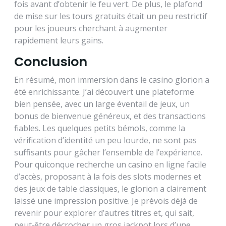
fois avant d’obtenir le feu vert. De plus, le plafond
de mise sur les tours gratuits était un peu restrictif
pour les joueurs cherchant à augmenter
rapidement leurs gains.
Conclusion
En résumé, mon immersion dans le casino glorion a
été enrichissante. J’ai découvert une plateforme
bien pensée, avec un large éventail de jeux, un
bonus de bienvenue généreux, et des transactions
fiables. Les quelques petits bémols, comme la
vérification d’identité un peu lourde, ne sont pas
suffisants pour gâcher l’ensemble de l’expérience.
Pour quiconque recherche un casino en ligne facile
d’accès, proposant à la fois des slots modernes et
des jeux de table classiques, le glorion a clairement
laissé une impression positive. Je prévois déjà de
revenir pour explorer d’autres titres et, qui sait,
peut‑être décrocher un gros jackpot lors d’une