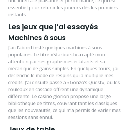
une interface plaisante et performante, ce qui est
essentiel pour retenir les joueurs dès les premiers
instants.
Les jeux que j’ai essayés
Machines à sous
J’ai d’abord testé quelques machines à sous
populaires. Le titre « Starburst » a capté mon
attention par ses graphismes éclatants et sa
mécanique de gains simples. En quelques tours, j’ai
déclenché le mode de respins qui a multiplié mes
crédits. J’ai ensuite passé à « Gonzo’s Quest », où les
rouleaux en cascade offrent une dynamique
différente. Le casino glorion propose une large
bibliothèque de titres, couvrant tant les classiques
que les nouveautés, ce qui m’a permis de varier mes
sessions sans ennui.
Jeux de table