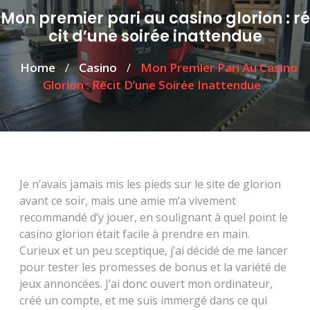
Mon premier pari au casino glorion : ré
cit d’une soirée inattendue
Home
Casino
Mon Premier Pari Au Casino
/
/
Glorion : Récit D’une Soirée Inattendue
Je n’avais jamais mis les pieds sur le site de glorion
avant ce soir, mais une amie m’a vivement
recommandé d’y jouer, en soulignant à quel point le
casino glorion était facile à prendre en main.
Curieux et un peu sceptique, j’ai décidé de me lancer
pour tester les promesses de bonus et la variété de
jeux annoncées. J’ai donc ouvert mon ordinateur,
créé un compte, et me suis immergé dans ce qui