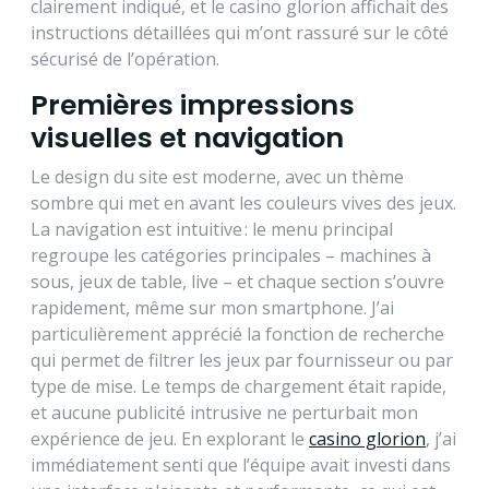
clairement indiqué, et le casino glorion affichait des
instructions détaillées qui m’ont rassuré sur le côté
sécurisé de l’opération.
Premières impressions
visuelles et navigation
Le design du site est moderne, avec un thème
sombre qui met en avant les couleurs vives des jeux.
La navigation est intuitive : le menu principal
regroupe les catégories principales – machines à
sous, jeux de table, live – et chaque section s’ouvre
rapidement, même sur mon smartphone. J’ai
particulièrement apprécié la fonction de recherche
qui permet de filtrer les jeux par fournisseur ou par
type de mise. Le temps de chargement était rapide,
et aucune publicité intrusive ne perturbait mon
expérience de jeu. En explorant le
casino glorion
, j’ai
immédiatement senti que l’équipe avait investi dans