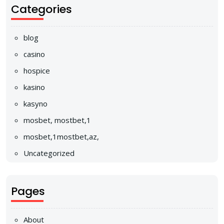
Categories
blog
casino
hospice
kasino
kasyno
mosbet, mostbet,1
mosbet,1mostbet,az,
Uncategorized
Pages
About