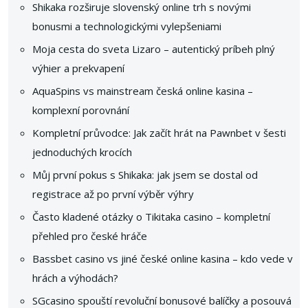
Shikaka rozširuje slovenský online trh s novými
bonusmi a technologickými vylepšeniami
Moja cesta do sveta Lizaro – autentický príbeh plný
výhier a prekvapení
AquaSpins vs mainstream česká online kasina –
komplexní porovnání
Kompletní průvodce: Jak začít hrát na Pawnbet v šesti
jednoduchých krocích
Můj první pokus s Shikaka: jak jsem se dostal od
registrace až po první výběr výhry
Často kladené otázky o Tikitaka casino – kompletní
přehled pro české hráče
Bassbet casino vs jiné české online kasina – kdo vede v
hrách a výhodách?
SGcasino spouští revoluční bonusové balíčky a posouvá