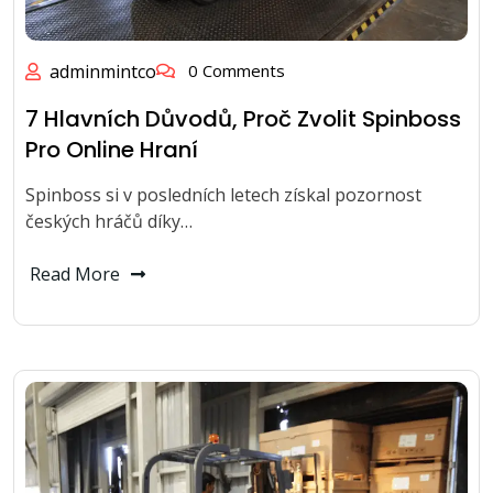
adminmintco
0 Comments
7 Hlavních Důvodů, Proč Zvolit Spinboss
Pro Online Hraní
Spinboss si v posledních letech získal pozornost
českých hráčů díky…
Read More