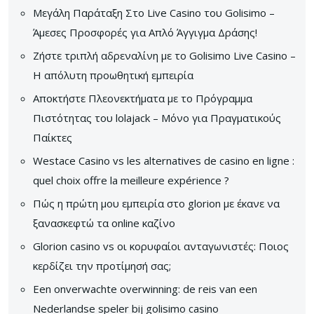
Μεγάλη Παράταξη Στο Live Casino του Golisimo –
Άμεσες Προσφορές για Απλό Άγγιγμα Δράσης!
Ζήστε τριπλή αδρεναλίνη με το Golisimo Live Casino –
Η απόλυτη προωθητική εμπειρία
Αποκτήστε Πλεονεκτήματα με το Πρόγραμμα
Πιστότητας του lolajack – Μόνο για Πραγματικούς
Παίκτες
Westace Casino vs les alternatives de casino en ligne :
quel choix offre la meilleure expérience ?
Πώς η πρώτη μου εμπειρία στο glorion με έκανε να
ξανασκεφτώ τα online καζίνο
Glorion casino vs οι κορυφαίοι ανταγωνιστές: Ποιος
κερδίζει την προτίμησή σας;
Een onverwachte overwinning: de reis van een
Nederlandse speler bij golisimo casino