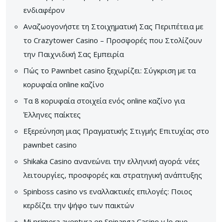
ενδιαφέρον
Αναζωογονήστε τη Στοιχηματική Σας Περιπέτεια με
το Crazytower Casino – Προσφορές που Στολίζουν
την Παιχνιδική Σας Εμπειρία
Πώς το Pawnbet casino ξεχωρίζει: Σύγκριση με τα
κορυφαία online καζίνο
Τα 8 κορυφαία στοιχεία ενός online καζίνο για
Έλληνες παίκτες
Εξερεύνηση μιας Πραγματικής Στιγμής Επιτυχίας στο
pawnbet casino
Shikaka Casino ανανεώνει την ελληνική αγορά: νέες
λειτουργίες, προσφορές και στρατηγική ανάπτυξης
Spinboss casino vs εναλλακτικές επιλογές: Ποιος
κερδίζει την ψήφο των παικτών
Mi primera aventura en Spinanga Casino y lo que