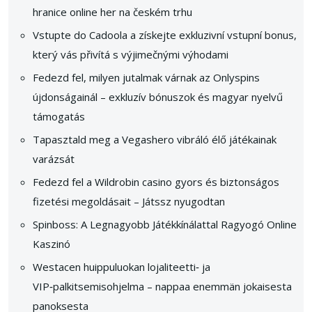
hranice online her na českém trhu
Vstupte do Cadoola a získejte exkluzivní vstupní bonus,
který vás přivítá s výjimečnými výhodami
Fedezd fel, milyen jutalmak várnak az Onlyspins
újdonságainál – exkluzív bónuszok és magyar nyelvű
támogatás
Tapasztald meg a Vegashero vibráló élő játékainak
varázsát
Fedezd fel a Wildrobin casino gyors és biztonságos
fizetési megoldásait – Játssz nyugodtan
Spinboss: A Legnagyobb Játékkínálattal Ragyogó Online
Kaszinó
Westacen huippuluokan lojaliteetti‑ ja
VIP‑palkitsemisohjelma – nappaa enemmän jokaisesta
panoksesta