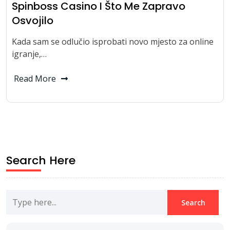
Spinboss Casino I Što Me Zapravo
Osvojilo
Kada sam se odlučio isprobati novo mjesto za online
igranje,…
Read More
Search Here