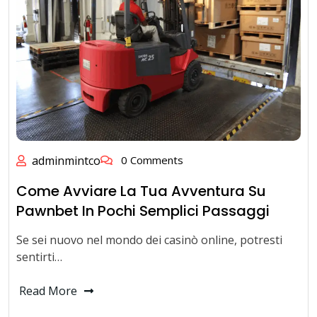
adminmintco
0 Comments
Come Avviare La Tua Avventura Su
Pawnbet In Pochi Semplici Passaggi
Se sei nuovo nel mondo dei casinò online, potresti
sentirti…
Read More