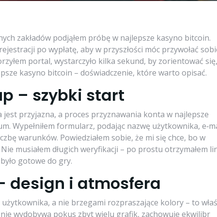
ych zakładów podjąłem próbę w najlepsze kasyno bitcoin.
rejestracji po wypłatę, aby w przyszłości móc przywołać sobi
orzyłem portal, wystarczyło kilka sekund, by zorientować się,
epsze kasyno bitcoin – doświadczenie, które warto opisać.
up – szybki start
a jest przyjazna, a proces przyznawania konta w najlepsze
um. Wypełniłem formularz, podając nazwę użytkownika, e‑mai
czbę warunków. Powiedziałem sobie, że mi się chce, bo w
 Nie musiałem długich weryfikacji – po prostu otrzymałem li
 było gotowe do gry.
– design i atmosfera
s użytkownika, a nie brzegami rozpraszające kolory – to wła
 nie wydobywa pokus zbyt wielu grafik, zachowuje ekwilibr