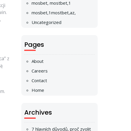
mosbet, mostbet,1
cji
win.
mosbet,1mostbet,az,
,
Uncategorized
Pages
ca” z
About
rą
Careers
Contact
Home
ym.
Archives
7 hlavních důvodů, proč zvolit