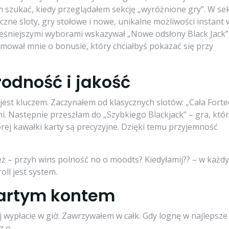
m szukać, kiedy przeglądałem sekcję „wyróżnione gry”. W sek
zne sloty, gry stołowe i nowe, unikalne możliwości instant 
eśniejszymi wyborami wskazywał „Nowe odsłony Black Jack”
mował mnie o bonusie, który chciałbyś pokazać się przy
rodność i jakość
est kluczem. Zaczynałem od klasycznych slotów: „Cała Forte
. Następnie przeszłam do „Szybkiego Blackjack” – gra, któ
której kawałki karty są precyzyjne. Dzięki temu przyjemność
eż – przyh wins polność no o moodts? Kiedyłamij?? – w każd
ll jest system.
wartym kontem
wypłacie w giờ. Zawrzywałem w całk. Gdy lognę w najlepsze
z o.