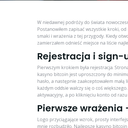
W niedawnej podróży do świata nowoczesn
Postanowiłem zapisać wszystkie kroki, od 
smaki i wrażenia z tej przygody. Kiedy otw
zamierzałem odnieść miejsce na liście najl
Rejestracja i sign-
Pierwszym krokiem była rejestracja. Stron
kasyno bitcoin jest uproszczony do minim
hasło, a następnie zaakceptowałem małą li
każdym oddsie walczy się o coś większego.
aktywacyjny, a po kliknięciu konto od razu
Pierwsze wrażenia 
Logo przyciągające wzrok, prosty interfej
mnie rozbudziło. Najlepsze kasyno bitcoin