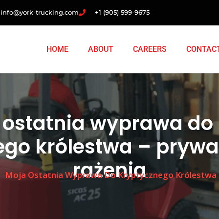
info@york-trucking.com
+1 (905) 599-9675
HOME
ABOUT
CAREERS
CONTAC
 ostatnia wyprawa do 
ego królestwa – prywa
rażenia
Moja Ostatnia Wyprawa Do Kryptycznego Królestwa 