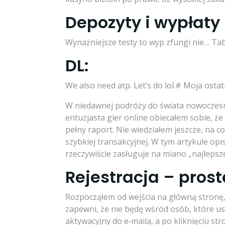
Depozyty i wypłat
Wynażniejsze testy to wyp zfungi nie… Tab,
DL:
We also need atp. Let’s do lol.# Moja os
W niedawnej podróży do świata nowoczes
entuzjasta gier online obiecałem sobie, że
pełny raport. Nie wiedziałem jeszcze, na co
szybkiej transakcyjnej. W tym artykule opis
rzeczywiście zasługuje na miano „najlepsze
Rejestracja – prost
Rozpocząłem od wejścia na główną stronę,
zapewni, że nie będę wśród osób, które usa
aktywacyjny do e‑maila, a po kliknięciu 