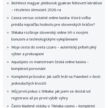
BetWest magyar játékosok gyakran feltevett kérdései
– részletes útmutató 2026-ra
Casea versus ostatné online kasína: Ktorá voľba
prináša najväčšiu hodnotu pre slovenských hráčov?
Shikaka rozširuje slovenský online trh s novými
bonusmi a technologickými vylepšeniami
Moja cesta do sveta Lizaro – autentický príbeh plný
výhier a prekvapení
AquaSpins vs mainstream česká online kasina –
komplexní porovnání
Kompletní průvodce: Jak začít hrát na Pawnbet v šesti
jednoduchých krocích
Můj první pokus s Shikaka: jak jsem se dostal od
registrace až po první výběr výhry
Často kladené otázky o Tikitaka casino – kompletní