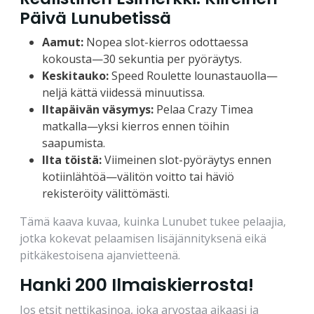
Päivä Lunubetissä
Aamut:
Nopea slot-kierros odottaessa
kokousta—30 sekuntia per pyöräytys.
Keskitauko:
Speed Roulette lounastauolla—
neljä kättä viidessä minuutissa.
Iltapäivän väsymys:
Pelaa Crazy Timea
matkalla—yksi kierros ennen töihin
saapumista.
Ilta töistä:
Viimeinen slot-pyöräytys ennen
kotiinlähtöä—välitön voitto tai häviö
rekisteröity välittömästi.
Tämä kaava kuvaa, kuinka Lunubet tukee pelaajia,
jotka kokevat pelaamisen lisäjännityksenä eikä
pitkäkestoisena ajanvietteenä.
Hanki 200 Ilmaiskierrosta!
Jos etsit nettikasinoa, joka arvostaa aikaasi ja