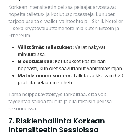
Korkean intensiteetin pelissä pelaajat arvostavat
nopeita talletus- ja kotiutusprosesseja. Lunubet
tarjoaa useita e-wallet-vaihtoehtoja—Skrill, Neteller
—sekä kryptovaluuttamenetelmiä kuten Bitcoin ja
Ethereum.
Välittömät talletukset:
Varat näkyvät
minuuteissa.
Ei odotusaikaa:
Kotiutukset käsitellään
nopeasti, kun olet saavuttanut vähimmäisrajan.
Matala minimisumma:
Talleta vaikka vain €20
ja aloita pelaaminen heti.
Tämä helppokäyttöisyys tarkoittaa, että voit
täydentää saldoa tauolla ja olla takaisin pelissä
sekunneissa.
7. Riskienhallinta Korkean
Intensiiteetin Sessioissa