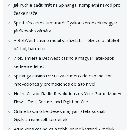
Jak rychle začít hrát na Spinanga: Kompletní návod pro
české hráče
Spinit részletes útmutató: Gyakori kérdések magyar
játékosok számára
A BetWest casino mobil varázslata – élvezd a játékot
bárhol, bármikor
7 ok, amiért a BetWest casino a magyar játékosok
kedvence lehet
Spinanga casino revitaliza el mercado español con
innovaciones y promociones de alto nivel
Helen Castor Radio Revolutionizes Your Game Money
Flow – Fast, Secure, and Right on Cue
Online kaszinó kérdések magyar játékosoknak –
Gyakran ismételt kérdések
AquaSpins casino vs a többi online kaszinó – melyik