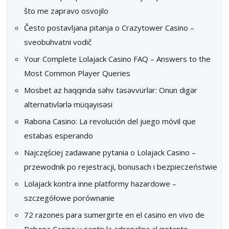
što me zapravo osvojilo
Često postavljana pitanja o Crazytower Casino –
sveobuhvatni vodič
Your Complete Lolajack Casino FAQ – Answers to the
Most Common Player Queries
Mosbet az haqqında səhv təsəvvürlər: Onun digər
alternativlərlə müqayisəsi
Rabona Casino: La revolución del juego móvil que
estabas esperando
Najczęściej zadawane pytania o Lolajack Casino –
przewodnik po rejestracji, bonusach i bezpieczeństwie
Lolajack kontra inne platformy hazardowe –
szczegółowe porównanie
72 razones para sumergirte en el casino en vivo de