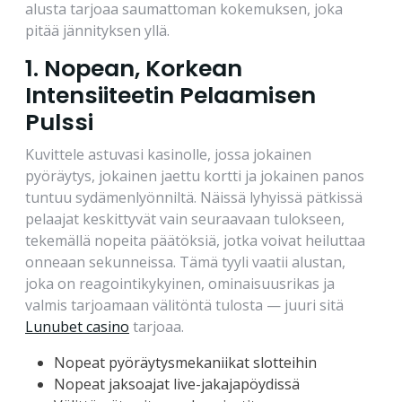
alusta tarjoaa saumattoman kokemuksen, joka
pitää jännityksen yllä.
1. Nopean, Korkean
Intensiiteetin Pelaamisen
Pulssi
Kuvittele astuvasi kasinolle, jossa jokainen
pyöräytys, jokainen jaettu kortti ja jokainen panos
tuntuu sydämenlyönniltä. Näissä lyhyissä pätkissä
pelaajat keskittyvät vain seuraavaan tulokseen,
tekemällä nopeita päätöksiä, jotka voivat heiluttaa
onneaan sekunneissa. Tämä tyyli vaatii alustan,
joka on reagointikykyinen, ominaisuusrikas ja
valmis tarjoamaan välitöntä tulosta — juuri sitä
Lunubet casino
tarjoaa.
Nopeat pyöräytysmekaniikat slotteihin
Nopeat jaksoajat live-jakajapöydissä