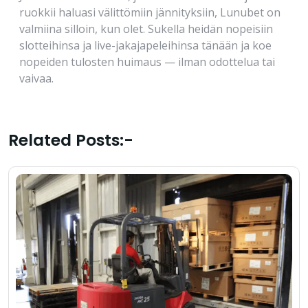
ruokkii haluasi välittömiin jännityksiin, Lunubet on
valmiina silloin, kun olet. Sukella heidän nopeisiin
slotteihinsa ja live-jakajapeleihinsa tänään ja koe
nopeiden tulosten huimaus — ilman odottelua tai
vaivaa.
Related Posts:-