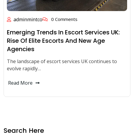
adminmintco
0 Comments
Emerging Trends In Escort Services UK:
Rise Of Elite Escorts And New Age
Agencies
The landscape of escort services UK continues to
evolve rapidly…
Read More
Search Here