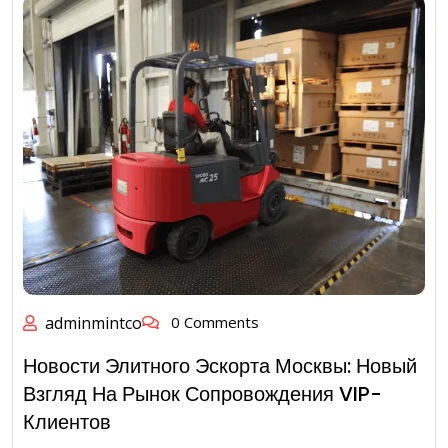
adminmintco
0 Comments
Новости Элитного Эскорта Москвы: Новый
Взгляд На Рынок Сопровождения VIP-
Клиентов