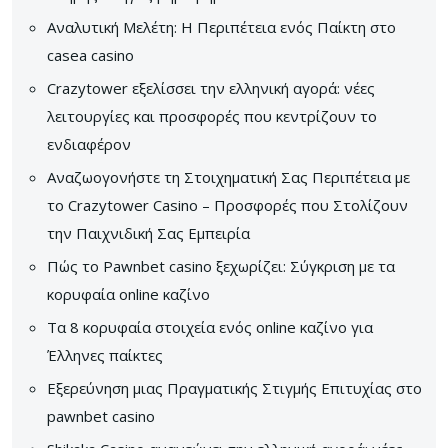
Αναλυτική Μελέτη: Η Περιπέτεια ενός Παίκτη στο
casea casino
Crazytower εξελίσσει την ελληνική αγορά: νέες
λειτουργίες και προσφορές που κεντρίζουν το
ενδιαφέρον
Αναζωογονήστε τη Στοιχηματική Σας Περιπέτεια με
το Crazytower Casino – Προσφορές που Στολίζουν
την Παιχνιδική Σας Εμπειρία
Πώς το Pawnbet casino ξεχωρίζει: Σύγκριση με τα
κορυφαία online καζίνο
Τα 8 κορυφαία στοιχεία ενός online καζίνο για
Έλληνες παίκτες
Εξερεύνηση μιας Πραγματικής Στιγμής Επιτυχίας στο
pawnbet casino