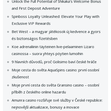
Unlock the Full Potential of Shikaka’s Welcome Bonus
and First Deposit Adventure
Spinboss Loyalty Unleashed: Elevate Your Play with
Exclusive VIP Rewards
Bet West – a magyar játékosok új kedvence a gyors
és biztonságos fizetésben
Koe adrenaliinin täyteinen live‑pelaaminen Lizaro
casinossa – suora yhteys pöytien lumoihin
9 hlavních důvodů, proč Golisimo baví české hráče
Moje cesta do světa AquaSpins casino: první osobní
zkušenost
Moje první cesta do světa Gransino casino – osobní
příběh z českého online hazardu
Amunra casino rozšiřuje své služby v České republice:
nejnovější aktualizace, bonusy a inovace