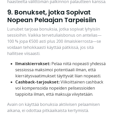
haasteelta välittömän palkinnon palautteen kanssa.
9. Bonukset, jotka Sopivat
Nopean Pelaajan Tarpeisiin
Lunubet tarjoaa bonuksia, jotka sopivat lyhyisiin
sessioihin. Vaikka tervetuliaisbonus on antelias—
100 % jopa €500 asti plus 200 ilmaiskierrosta—se
voidaan tehokkaasti käyttää pätkissä, jos sitä
hallitsee viisaasti.
Ilmaiskierrokset:
Pelaa niitä nopeasti yhdessä
sessiossa maksimoi potentiaali ilman, että
kierrätysvaatimukset täyttyvät liian nopeasti.
Cashback-tarjoukset:
Viikoittainen cashback
voi kompensoida nopeiden pelisessioiden
tappioita ilman, että maksuja viivytetään.
Avain on käyttää bonuksia aktiivisen pelaamisen
aikana, ei odottaa pitkäaikaista kertymistä.