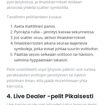
pyöräytyksissä, ja ilmaiskierrokset voidaan
aktivoida yhdellä scatter-symbolilla.
Tavallinen pelitilanteen kuvaus:
Aseta maltillinen panos.
Pyöräytä rullia – jännitys kasvaa sekunneissa.
Jos scatter osuu, aktivoi ilmaiskierrokset.
Ilmaiskierrosten aikana seuraa laajenevia
symboleja, jotka voivat johtaa suuriin voittoihin.
Päättää sessio selkeään voittoon tai häviöön,
valmiina hyppäämään takaisin.
Pelin volatiliteetti sopii lyhyisiin pätkiin: voit tuntea
peräkkäisten voittojen jännityksen tai häviön
pistoksen ilman, että jäädä murehtimaan yhtä
kierrosta.
4. Live Dealer -pelit Pikaisesti
Live-kasino ei ole vain aitouden takia; kyse on myös