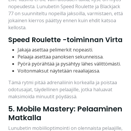
nopeudesta. Lunubetin Speed Roulette ja Blackjack
77 on suunniteltu nopeilla jaksoilla, varmistaen, että
jokainen kierros päättyy ennen kuin ehdit katsoa
kellosta.
Speed Roulette -toiminnan Virta
Jakaja asettaa pelimerkit nopeasti.
Pelaaja asettaa panoksen sekunneissa.
Pyörä pyörähtää ja pysähtyy lähes välittömästi.
Voitonmaksut näytetään reaaliajassa.
Tämä rytmi pitää adrenaliinin korkealla ja poistaa
odotusajat, täydellinen pelaajille, jotka haluavat
maksimoida minuutit pöydässä.
5. Mobile Mastery: Pelaaminen
Matkalla
Lunubetin mobiilioptimointi on olennaista pelaajille,