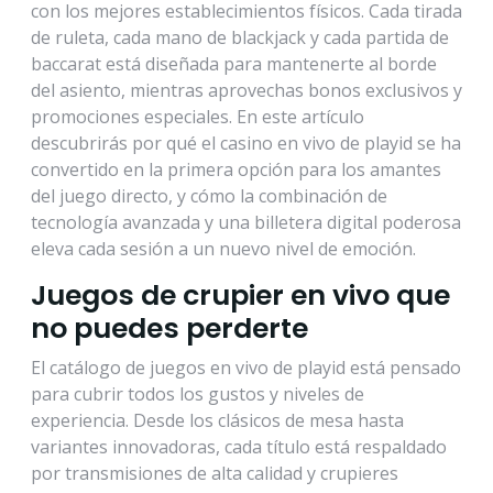
con los mejores establecimientos físicos. Cada tirada
de ruleta, cada mano de blackjack y cada partida de
baccarat está diseñada para mantenerte al borde
del asiento, mientras aprovechas bonos exclusivos y
promociones especiales. En este artículo
descubrirás por qué el casino en vivo de playid se ha
convertido en la primera opción para los amantes
del juego directo, y cómo la combinación de
tecnología avanzada y una billetera digital poderosa
eleva cada sesión a un nuevo nivel de emoción.
Juegos de crupier en vivo que
no puedes perderte
El catálogo de juegos en vivo de playid está pensado
para cubrir todos los gustos y niveles de
experiencia. Desde los clásicos de mesa hasta
variantes innovadoras, cada título está respaldado
por transmisiones de alta calidad y crupieres