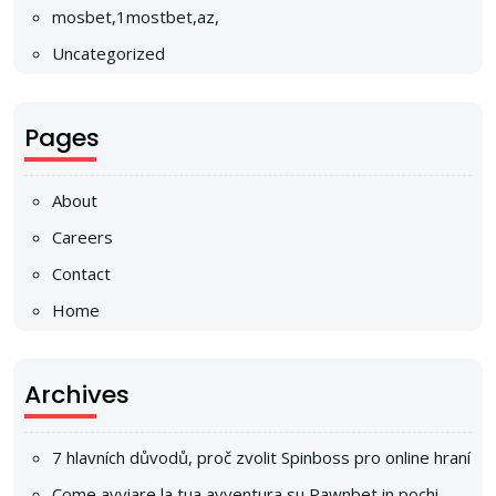
mosbet,1mostbet,az,
Uncategorized
Pages
About
Careers
Contact
Home
Archives
7 hlavních důvodů, proč zvolit Spinboss pro online hraní
Come avviare la tua avventura su Pawnbet in pochi