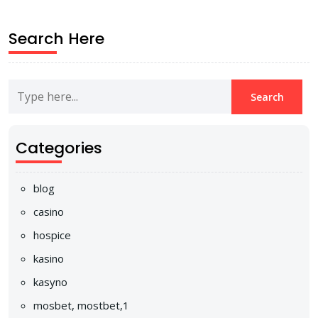
Search Here
Categories
blog
casino
hospice
kasino
kasyno
mosbet, mostbet,1