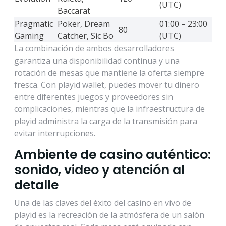
(UTC)
Baccarat
Pragmatic
Poker, Dream
01:00 – 23:00
80
Gaming
Catcher, Sic Bo
(UTC)
La combinación de ambos desarrolladores
garantiza una disponibilidad continua y una
rotación de mesas que mantiene la oferta siempre
fresca. Con playid wallet, puedes mover tu dinero
entre diferentes juegos y proveedores sin
complicaciones, mientras que la infraestructura de
playid administra la carga de la transmisión para
evitar interrupciones.
Ambiente de casino auténtico:
sonido, video y atención al
detalle
Una de las claves del éxito del casino en vivo de
playid es la recreación de la atmósfera de un salón