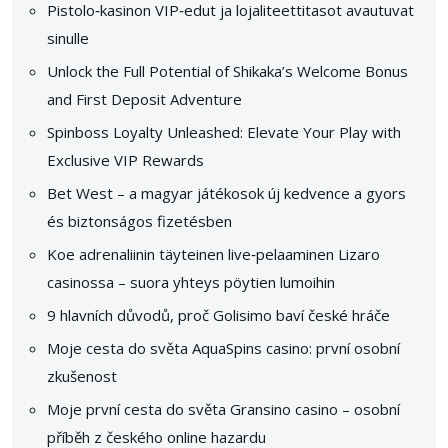
Pistolo‑kasinon VIP‑edut ja lojaliteettitasot avautuvat
sinulle
Unlock the Full Potential of Shikaka’s Welcome Bonus
and First Deposit Adventure
Spinboss Loyalty Unleashed: Elevate Your Play with
Exclusive VIP Rewards
Bet West – a magyar játékosok új kedvence a gyors
és biztonságos fizetésben
Koe adrenaliinin täyteinen live‑pelaaminen Lizaro
casinossa – suora yhteys pöytien lumoihin
9 hlavních důvodů, proč Golisimo baví české hráče
Moje cesta do světa AquaSpins casino: první osobní
zkušenost
Moje první cesta do světa Gransino casino – osobní
příběh z českého online hazardu