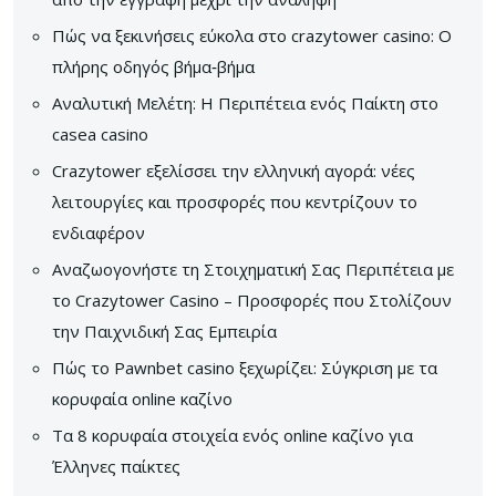
Πώς να ξεκινήσεις εύκολα στο crazytower casino: Ο
πλήρης οδηγός βήμα‑βήμα
Αναλυτική Μελέτη: Η Περιπέτεια ενός Παίκτη στο
casea casino
Crazytower εξελίσσει την ελληνική αγορά: νέες
λειτουργίες και προσφορές που κεντρίζουν το
ενδιαφέρον
Αναζωογονήστε τη Στοιχηματική Σας Περιπέτεια με
το Crazytower Casino – Προσφορές που Στολίζουν
την Παιχνιδική Σας Εμπειρία
Πώς το Pawnbet casino ξεχωρίζει: Σύγκριση με τα
κορυφαία online καζίνο
Τα 8 κορυφαία στοιχεία ενός online καζίνο για
Έλληνες παίκτες