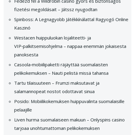
Fedezd fel a Wildrobin casino gyors és biztonságos
fizetési megoldásait – Játssz nyugodtan
Spinboss: A Legnagyobb Játékkínálattal Ragyogó Online
Kaszinó
Westacen huippuluokan lojaliteetti‑ ja
VIP‑palkitsemisohjelma – nappaa enemmän jokaisesta
panoksesta
Casoola‑mobiilipaketti räjäyttää suomalaisten
pelikokemuksen – Nauti pelistä missä tahansa
Tartu tilaisuuteen – Frumzi maksutavat ja
salamannopeat nostot odottavat sinua
Posido: Mobiilikokemuksen huippuvalinta suomalaisille
pelaajille
Liven hurma suomalaiseen makuun – Onlyspins casino
tarjoaa unohtumattoman pelikokemuksen