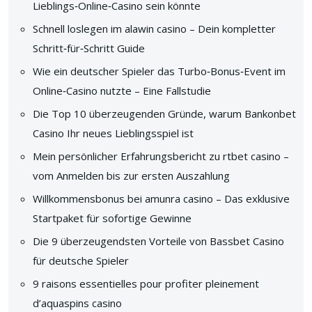
Lieblings‑Online‑Casino sein könnte
Schnell loslegen im alawin casino – Dein kompletter
Schritt‑für‑Schritt Guide
Wie ein deutscher Spieler das Turbo‑Bonus‑Event im
Online‑Casino nutzte – Eine Fallstudie
Die Top 10 überzeugenden Gründe, warum Bankonbet
Casino Ihr neues Lieblingsspiel ist
Mein persönlicher Erfahrungsbericht zu rtbet casino –
vom Anmelden bis zur ersten Auszahlung
Willkommensbonus bei amunra casino – Das exklusive
Startpaket für sofortige Gewinne
Die 9 überzeugendsten Vorteile von Bassbet Casino
für deutsche Spieler
9 raisons essentielles pour profiter pleinement
d’aquaspins casino