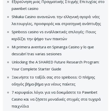
Εξερεύνηση μιας Πραγματικής Στιγμής Επιτυχίας στο
pawnbet casino
Shikaka Casino ανανεώνει την ελληνική αγορά: νέες
λειτουργίες, προσφορές και στρατηγική ανάπτυξης
Spinboss casino vs εναλλακτικές επιλογές: Ποιος
κερδίζει την ψήφο των παικτών
Mi primera aventura en Spinanga Casino y lo que
descubrí tras varias sesiones
Unlocking the A SHARED Future Research Program:
Your Complete Starter Guide
Ξεκινήστε το ταξίδι σας στο spinboss: Ο πλήρης
οδηγός βήμα‑βήμα για νέους παίκτες
7 κορυφαίοι λόγοι για να δοκιμάσετε το Pawnbet
Casino και να ζήσετε μοναδικές στιγμές στα τυχερά
παιχνίδια