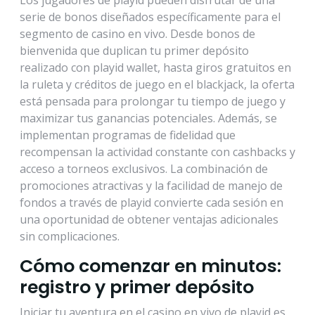
Los jugadores de playid pueden disfrutar de una
serie de bonos diseñados específicamente para el
segmento de casino en vivo. Desde bonos de
bienvenida que duplican tu primer depósito
realizado con playid wallet, hasta giros gratuitos en
la ruleta y créditos de juego en el blackjack, la oferta
está pensada para prolongar tu tiempo de juego y
maximizar tus ganancias potenciales. Además, se
implementan programas de fidelidad que
recompensan la actividad constante con cashbacks y
acceso a torneos exclusivos. La combinación de
promociones atractivas y la facilidad de manejo de
fondos a través de playid convierte cada sesión en
una oportunidad de obtener ventajas adicionales
sin complicaciones.
Cómo comenzar en minutos:
registro y primer depósito
Iniciar tu aventura en el casino en vivo de playid es