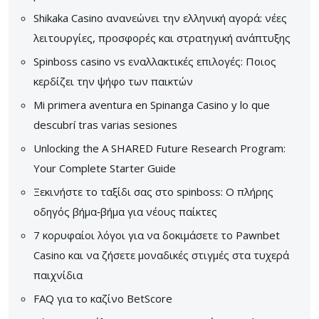
Shikaka Casino ανανεώνει την ελληνική αγορά: νέες
λειτουργίες, προσφορές και στρατηγική ανάπτυξης
Spinboss casino vs εναλλακτικές επιλογές: Ποιος
κερδίζει την ψήφο των παικτών
Mi primera aventura en Spinanga Casino y lo que
descubrí tras varias sesiones
Unlocking the A SHARED Future Research Program:
Your Complete Starter Guide
Ξεκινήστε το ταξίδι σας στο spinboss: Ο πλήρης
οδηγός βήμα‑βήμα για νέους παίκτες
7 κορυφαίοι λόγοι για να δοκιμάσετε το Pawnbet
Casino και να ζήσετε μοναδικές στιγμές στα τυχερά
παιχνίδια
FAQ για το καζίνο BetScore