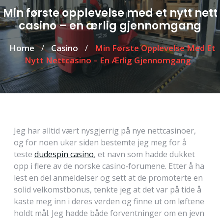
Min første opplevelse med et nytt nett
casino – en ærlig gjennomgang
Home
Casino
Min Første Opplevelse Med Et
/
/
Nytt Nettcasino – En Ærlig Gjennomgang
Jeg har alltid vært nysgjerrig på nye nettcasinoer,
og for noen uker siden bestemte jeg meg for å
teste
dudespin casino
, et navn som hadde dukket
opp i flere av de norske casino‑forumene. Etter å ha
lest en del anmeldelser og sett at de promoterte en
solid velkomstbonus, tenkte jeg at det var på tide å
kaste meg inn i deres verden og finne ut om løftene
holdt mål. Jeg hadde både forventninger om en jevn