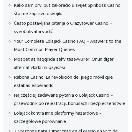
Kako sam prvi put zakoračio u svijet Spinboss Casino i
što me zapravo osvojilo
Često postavljana pitanja o Crazytower Casino –
sveobuhvatni vodič
Your Complete Lolajack Casino FAQ – Answers to the
Most Common Player Queries
Mosbet az haqqında səhv təsəvvürlər: Onun digər
alternativlərlə müqayisəsi
Rabona Casino: La revolución del juego móvil que
estabas esperando
Najczęściej zadawane pytania o Lolajack Casino –
przewodnik po rejestracji, bonusach i bezpieczeństwie
Lolajack kontra inne platformy hazardowe –
szczegółowe porównanie
72 razones para sumergirte en el casino en vivo de