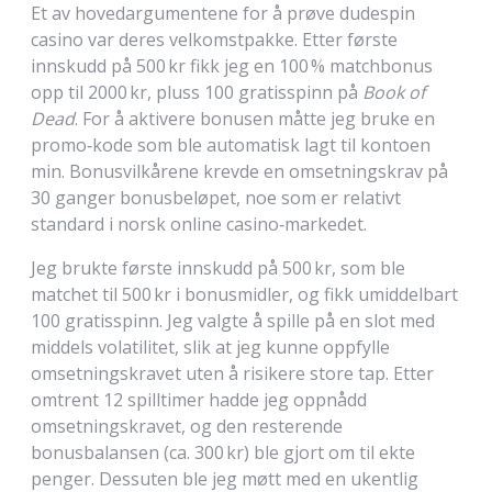
Et av hovedargumentene for å prøve dudespin
casino var deres velkomstpakke. Etter første
innskudd på 500 kr fikk jeg en 100 % matchbonus
opp til 2000 kr, pluss 100 gratisspinn på
Book of
Dead
. For å aktivere bonusen måtte jeg bruke en
promo‑kode som ble automatisk lagt til kontoen
min. Bonusvilkårene krevde en omsetningskrav på
30 ganger bonusbeløpet, noe som er relativt
standard i norsk online casino‑markedet.
Jeg brukte første innskudd på 500 kr, som ble
matchet til 500 kr i bonusmidler, og fikk umiddelbart
100 gratisspinn. Jeg valgte å spille på en slot med
middels volatilitet, slik at jeg kunne oppfylle
omsetningskravet uten å risikere store tap. Etter
omtrent 12 spilltimer hadde jeg oppnådd
omsetningskravet, og den resterende
bonusbalansen (ca. 300 kr) ble gjort om til ekte
penger. Dessuten ble jeg møtt med en ukentlig