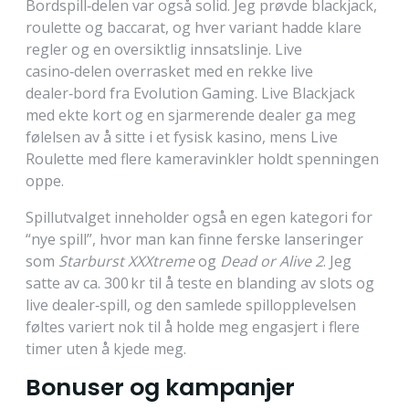
Bordspill‑delen var også solid. Jeg prøvde blackjack,
roulette og baccarat, og hver variant hadde klare
regler og en oversiktlig innsatslinje. Live
casino‑delen overrasket med en rekke live
dealer‑bord fra Evolution Gaming. Live Blackjack
med ekte kort og en sjarmerende dealer ga meg
følelsen av å sitte i et fysisk kasino, mens Live
Roulette med flere kameravinkler holdt spenningen
oppe.
Spillutvalget inneholder også en egen kategori for
“nye spill”, hvor man kan finne ferske lanseringer
som
Starburst XXXtreme
og
Dead or Alive 2
. Jeg
satte av ca. 300 kr til å teste en blanding av slots og
live dealer‑spill, og den samlede spillopplevelsen
føltes variert nok til å holde meg engasjert i flere
timer uten å kjede meg.
Bonuser og kampanjer