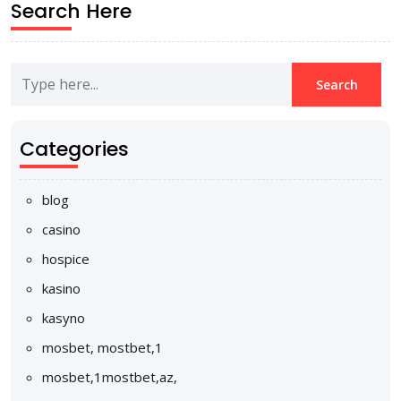
Search Here
Categories
blog
casino
hospice
kasino
kasyno
mosbet, mostbet,1
mosbet,1mostbet,az,