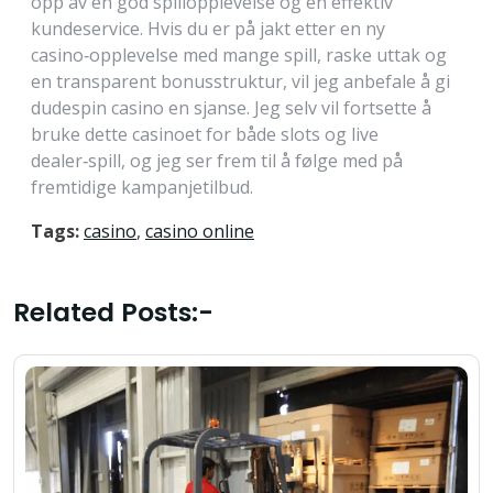
opp av en god spillopplevelse og en effektiv
kundeservice. Hvis du er på jakt etter en ny
casino‑opplevelse med mange spill, raske uttak og
en transparent bonusstruktur, vil jeg anbefale å gi
dudespin casino en sjanse. Jeg selv vil fortsette å
bruke dette casinoet for både slots og live
dealer‑spill, og jeg ser frem til å følge med på
fremtidige kampanjetilbud.
Tags:
casino
,
casino online
Related Posts:-