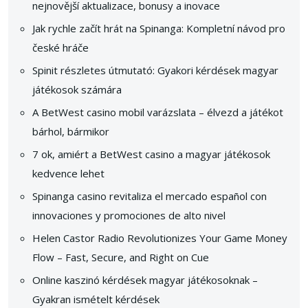
nejnovější aktualizace, bonusy a inovace
Jak rychle začít hrát na Spinanga: Kompletní návod pro
české hráče
Spinit részletes útmutató: Gyakori kérdések magyar
játékosok számára
A BetWest casino mobil varázslata – élvezd a játékot
bárhol, bármikor
7 ok, amiért a BetWest casino a magyar játékosok
kedvence lehet
Spinanga casino revitaliza el mercado español con
innovaciones y promociones de alto nivel
Helen Castor Radio Revolutionizes Your Game Money
Flow – Fast, Secure, and Right on Cue
Online kaszinó kérdések magyar játékosoknak –
Gyakran ismételt kérdések