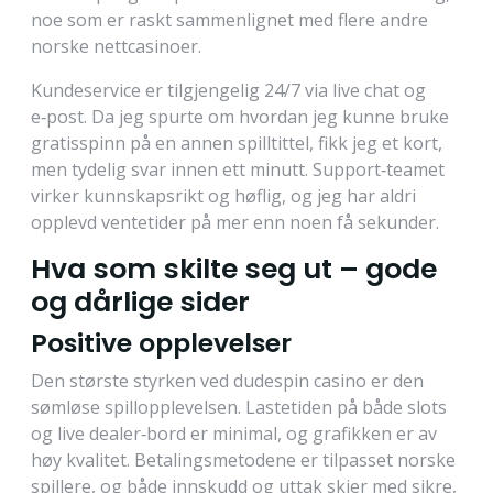
noe som er raskt sammenlignet med flere andre
norske nettcasinoer.
Kundeservice er tilgjengelig 24/7 via live chat og
e‑post. Da jeg spurte om hvordan jeg kunne bruke
gratisspinn på en annen spilltittel, fikk jeg et kort,
men tydelig svar innen ett minutt. Support‑teamet
virker kunnskapsrikt og høflig, og jeg har aldri
opplevd ventetider på mer enn noen få sekunder.
Hva som skilte seg ut – gode
og dårlige sider
Positive opplevelser
Den største styrken ved dudespin casino er den
sømløse spillopplevelsen. Lastetiden på både slots
og live dealer‑bord er minimal, og grafikken er av
høy kvalitet. Betalingsmetodene er tilpasset norske
spillere, og både innskudd og uttak skjer med sikre,