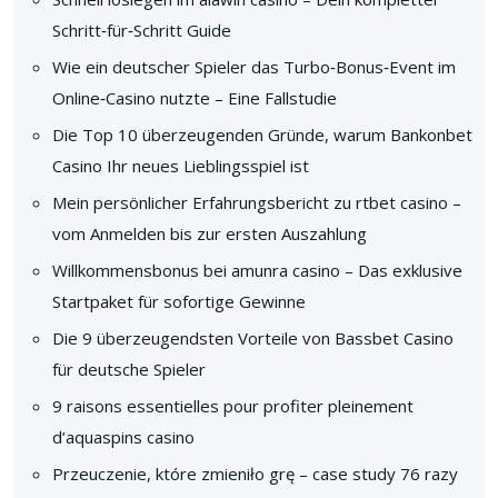
Schritt‑für‑Schritt Guide
Wie ein deutscher Spieler das Turbo‑Bonus‑Event im
Online‑Casino nutzte – Eine Fallstudie
Die Top 10 überzeugenden Gründe, warum Bankonbet
Casino Ihr neues Lieblingsspiel ist
Mein persönlicher Erfahrungsbericht zu rtbet casino –
vom Anmelden bis zur ersten Auszahlung
Willkommensbonus bei amunra casino – Das exklusive
Startpaket für sofortige Gewinne
Die 9 überzeugendsten Vorteile von Bassbet Casino
für deutsche Spieler
9 raisons essentielles pour profiter pleinement
d’aquaspins casino
Przeuczenie, które zmieniło grę – case study 76 razy