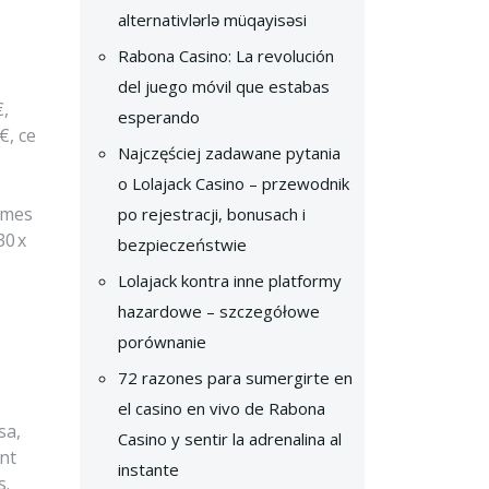
alternativlərlə müqayisəsi
Rabona Casino: La revolución
del juego móvil que estabas
€,
esperando
€, ce
Najczęściej zadawane pytania
o Lolajack Casino – przewodnik
r mes
po rejestracji, bonusach i
30 x
bezpieczeństwie
Lolajack kontra inne platformy
hazardowe – szczegółowe
porównanie
72 razones para sumergirte en
el casino en vivo de Rabona
sa,
Casino y sentir la adrenalina al
ent
instante
s.