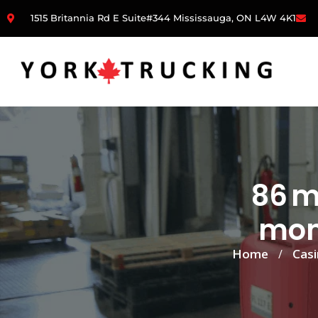
1515 Britannia Rd E Suite#344 Mississauga, ON L4W 4K1
86 m
mon
Home
Cas
/