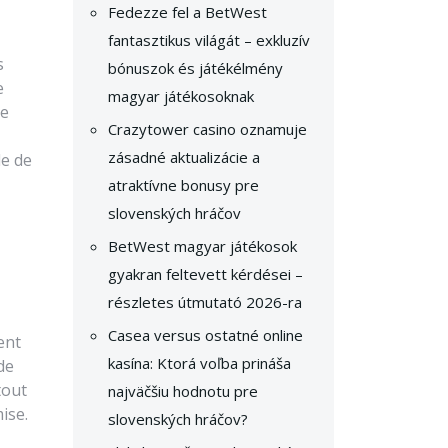
Fedezze fel a BetWest
fantasztikus világát – exkluzív
s
bónuszok és játékélmény
e
magyar játékosoknak
de
Crazytower casino oznamuje
zásadné aktualizácie a
de de
atraktívne bonusy pre
slovenských hráčov
BetWest magyar játékosok
gyakran feltevett kérdései –
részletes útmutató 2026-ra
Casea versus ostatné online
ent
kasína: Ktorá voľba prináša
de
tout
najväčšiu hodnotu pre
ise.
slovenských hráčov?