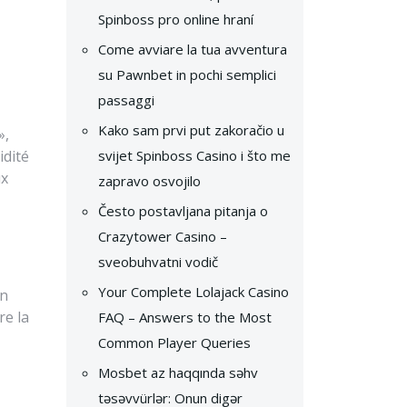
Spinboss pro online hraní
Come avviare la tua avventura
su Pawnbet in pochi semplici
passaggi
Kako sam prvi put zakoračio u
»,
idité
svijet Spinboss Casino i što me
ux
zapravo osvojilo
Često postavljana pitanja o
Crazytower Casino –
sveobuhvatni vodič
Your Complete Lolajack Casino
en
re la
FAQ – Answers to the Most
Common Player Queries
Mosbet az haqqında səhv
təsəvvürlər: Onun digər