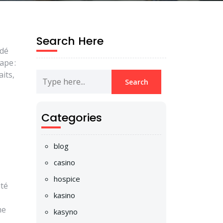
Search Here
idé
ape :
its,
Categories
blog
casino
hospice
ité
kasino
me
kasyno