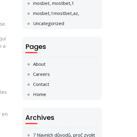
mosbet, mostbet,1
mosbet,1mostbet,az,
Uncategorized
se.
qui
Pages
e a
About
Careers
Contact
ées
Home
r en
Archives
7 hlavních důvodů, proč zvolit