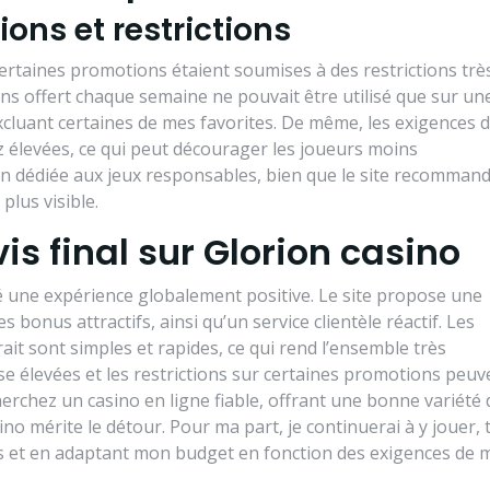
ions et restrictions
 certaines promotions étaient soumises à des restrictions trè
ins offert chaque semaine ne pouvait être utilisé que sur un
xcluant certaines de mes favorites. De même, les exigences 
 élevées, ce qui peut décourager les joueurs moins
ion dédiée aux jeux responsables, bien que le site recomman
plus visible.
is final sur Glorion casino
té une expérience globalement positive. Le site propose une
s bonus attractifs, ainsi qu’un service clientèle réactif. Les
rait sont simples et rapides, ce qui rend l’ensemble très
se élevées et les restrictions sur certaines promotions peuv
herchez un casino en ligne fiable, offrant une bonne variété 
ino mérite le détour. Pour ma part, je continuerai à y jouer, 
s et en adaptant mon budget en fonction des exigences de m