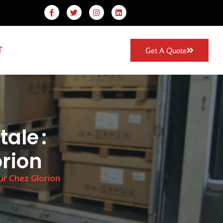
T
Get A Quote
ale :
rion
ur Chez Glorion