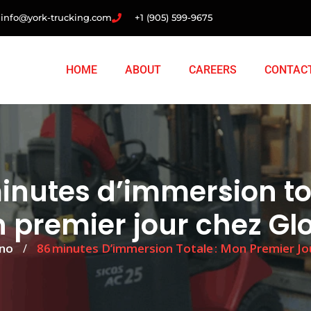
info@york-trucking.com
+1 (905) 599-9675
HOME
ABOUT
CAREERS
CONTAC
inutes d’immersion tot
 premier jour chez Glo
ino
86 Minutes D’immersion Totale : Mon Premier Jo
/