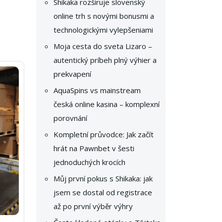
Shikaka rozširuje slovenský
online trh s novými bonusmi a
technologickými vylepšeniami
Moja cesta do sveta Lizaro –
autentický príbeh plný výhier a
prekvapení
AquaSpins vs mainstream
česká online kasina – komplexní
porovnání
Kompletní průvodce: Jak začít
hrát na Pawnbet v šesti
jednoduchých krocích
Můj první pokus s Shikaka: jak
jsem se dostal od registrace
až po první výběr výhry