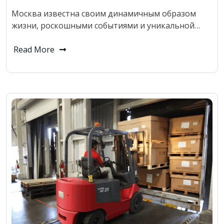
Москва известна своим динамичным образом
жизни, роскошными событиями и уникальной…
Read More