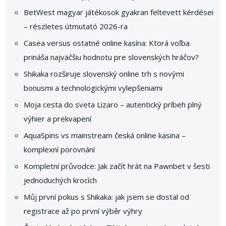
BetWest magyar játékosok gyakran feltevett kérdései
– részletes útmutató 2026-ra
Casea versus ostatné online kasína: Ktorá voľba
prináša najväčšiu hodnotu pre slovenských hráčov?
Shikaka rozširuje slovenský online trh s novými
bonusmi a technologickými vylepšeniami
Moja cesta do sveta Lizaro – autentický príbeh plný
výhier a prekvapení
AquaSpins vs mainstream česká online kasina –
komplexní porovnání
Kompletní průvodce: Jak začít hrát na Pawnbet v šesti
jednoduchých krocích
Můj první pokus s Shikaka: jak jsem se dostal od
registrace až po první výběr výhry