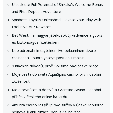
Unlock the Full Potential of Shikaka’s Welcome Bonus
and First Deposit Adventure
Spinboss Loyalty Unleashed: Elevate Your Play with
Exclusive VIP Rewards
Bet West – a magyar játékosok új kedvence a gyors
és biztonságos fizetésben
Koe adrenaliinin täyteinen live‑pelaaminen Lizaro
casinossa – suora yhteys pöytien lumoihin
9 hlavních důvodů, proč Golisimo baví české hráče
Moje cesta do světa AquaSpins casino: první osobní
zkušenost
Moje první cesta do světa Gransino casino – osobní
příběh z českého online hazardu
Amunra casino rozšiřuje své služby v České republice:
nejnovější aktualizace, bonusy a inovace