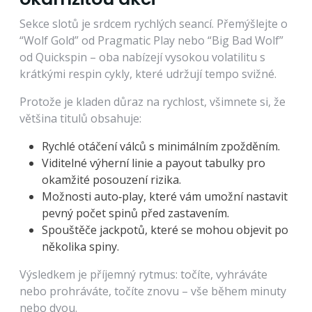
Sekce slotů je srdcem rychlých seancí. Přemýšlejte o
“Wolf Gold” od Pragmatic Play nebo “Big Bad Wolf”
od Quickspin – oba nabízejí vysokou volatilitu s
krátkými respin cykly, které udržují tempo svižné.
Protože je kladen důraz na rychlost, všimnete si, že
většina titulů obsahuje:
Rychlé otáčení válců s minimálním zpožděním.
Viditelné výherní linie a payout tabulky pro
okamžité posouzení rizika.
Možnosti auto‑play, které vám umožní nastavit
pevný počet spinů před zastavením.
Spouštěče jackpotů, které se mohou objevit po
několika spiny.
Výsledkem je příjemný rytmus: točíte, vyhráváte
nebo prohráváte, točíte znovu – vše během minuty
nebo dvou.