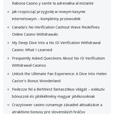
Rabona Casino y sentir la adrenalina al instante
Jak rozpocząć przygodę w nowym kasynie
internetowym – kompletny przewodnik
Canada’s No‑Verification Cashout Wave Redefines
Online Casino Withdrawals
My Deep Dive Into a No ID Verification Withdrawal
Casino: What I Learned
Frequently Asked Questions About No ID Verification
Withdrawal Casinos
Unlock the Ultimate Fan Experience: A Dive Into Helen
Castor’s Bonus Wonderland
Fedezze fel a BetWest fantasztikus világát – exkluzív
bónuszok és játékélmény magyar játékosoknak
Crazytower casino oznamuje zásadné aktualizácie a
atraktívne bonusy pre slovenských hráčov