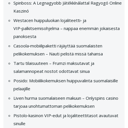
Spinboss: A Legnagyobb Játékkínálattal Ragyogó Online
Kaszinó
Westacen huippuluokan lojaliteetti‑ ja
VIP‑palkitsemisohjelma – nappaa enemmän jokaisesta
panoksesta
Casoola‑mobiilipaketti räjäyttää suomalaisten
pelikokemuksen – Nauti pelistä missä tahansa
Tartu tilaisuuteen – Frumzi maksutavat ja
salamannopeat nostot odottavat sinua
Posido: Mobiilikokemuksen huippuvalinta suomalaisille
pelaajille
Liven hurma suomalaiseen makuun – Onlyspins casino
tarjoaa unohtumattoman pelikokemuksen
Pistolo‑kasinon VIP‑edut ja lojaliteettitasot avautuvat
sinulle