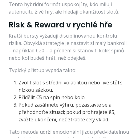
Tento hybridní formát uspokojí ty, kdo milují
autenticitu živé hry, ale hledají okamžitost slotů.
Risk & Reward v rychlé hře
Kratší bursty vyžadují disciplinovanou kontrolu
rizika. Obvyklá strategie je nastavit si malý bankroll
– například €20 – a předem si stanovit, kolik spinů
nebo kol budeš hrát, než odejdeš.
Typický přístup vypadá takto:
Zvolit slot s střední volatilitou nebo live stůl s
nízkou sázkou.
Přidělit €5 na spin nebo kolo.
Pokud zasáhnete výhru, pozastavte se a
přehodnoťte situaci; pokud prohrajete €5,
zvažte ukončení, než ztratíte celý vklad.
Tato metoda udrží emocionální jízdu předvídatelnou