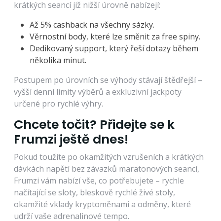
krátkých seancí již nižší úrovně nabízejí:
Až 5% cashback na všechny sázky.
Věrnostní body, které lze směnit za free spiny.
Dedikovaný support, který řeší dotazy během
několika minut.
Postupem po úrovních se výhody stávají štědřejší –
vyšší denní limity výběrů a exkluzivní jackpoty
určené pro rychlé výhry.
Chcete točit? Přidejte se k
Frumzi ještě dnes!
Pokud toužíte po okamžitých vzrušeních a krátkých
dávkách napětí bez závazků maratonových seancí,
Frumzi vám nabízí vše, co potřebujete – rychle
načítající se sloty, bleskově rychlé živé stoly,
okamžité vklady kryptoměnami a odměny, které
udrží vaše adrenalinové tempo.