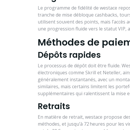
Le programme de fidélité de westace repo
tranche de mise débloque cashbacks, tours
utilisent souvent des points, mais l’accès
une progression fluide vers le statut VIP, 
Méthodes de paie
Dépôts rapides
Le processus de dépôt doit être fluide. Wes
électroniques comme Skrill et Neteller, ain
généralement instantanés, avec un montan
similaires, mais certains limitent les port
supplémentaires qui ralentissent la mise e
Retraits
En matière de retrait, westace propose des
méthodes, et jusqu’à 72 heures pour les v