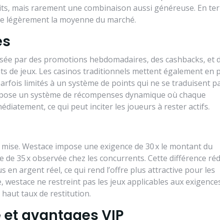
tuits, mais rarement une combinaison aussi généreuse. En te
sse légèrement la moyenne du marché.
es
pensée par des promotions hebdomadaires, des cashbacks, et 
ts de jeux. Les casinos traditionnels mettent également en 
parfois limités à un système de points qui ne se traduisent p
ropose un système de récompenses dynamique où chaque
diatement, ce qui peut inciter les joueurs à rester actifs.
e mise. Westace impose une exigence de 30 x le montant du
de 35 x observée chez les concurrents. Cette différence réd
 en argent réel, ce qui rend l’offre plus attractive pour les
e, westace ne restreint pas les jeux applicables aux exigence
à haut taux de restitution.
 et avantages VIP