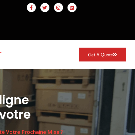
T
Get A Quote
ligne
 votre
ite Votre Prochaine Mise ?