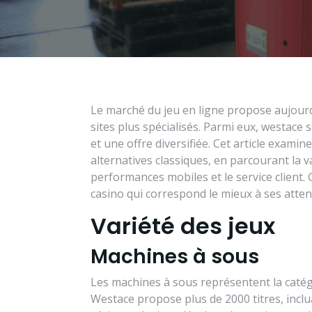
Le marché du jeu en ligne propose aujourd
sites plus spécialisés. Parmi eux, westace
et une offre diversifiée. Cet article exami
alternatives classiques, en parcourant la v
performances mobiles et le service client. G
casino qui correspond le mieux à ses atten
Variété des jeux
Machines à sous
Les machines à sous représentent la catégo
Westace propose plus de 2000 titres, inclua