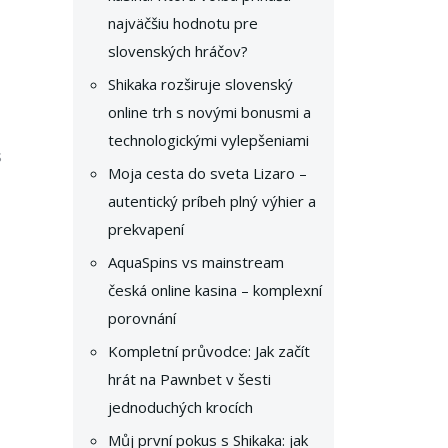
najväčšiu hodnotu pre
slovenských hráčov?
Shikaka rozširuje slovenský
online trh s novými bonusmi a
technologickými vylepšeniami
s
Moja cesta do sveta Lizaro –
autentický príbeh plný výhier a
prekvapení
AquaSpins vs mainstream
česká online kasina – komplexní
porovnání
Kompletní průvodce: Jak začít
hrát na Pawnbet v šesti
jednoduchých krocích
Můj první pokus s Shikaka: jak