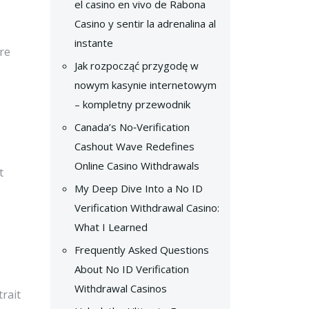
el casino en vivo de Rabona
Casino y sentir la adrenalina al
instante
re
Jak rozpocząć przygodę w
nowym kasynie internetowym
– kompletny przewodnik
Canada’s No‑Verification
Cashout Wave Redefines
Online Casino Withdrawals
t
My Deep Dive Into a No ID
Verification Withdrawal Casino:
What I Learned
Frequently Asked Questions
About No ID Verification
Withdrawal Casinos
rait