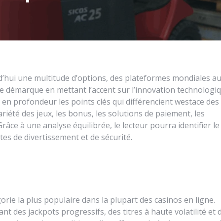
’hui une multitude d’options, des plateformes mondiales a
 se démarque en mettant l’accent sur l’innovation technologi
ne en profondeur les points clés qui différencient westace des
ariété des jeux, les bonus, les solutions de paiement, les
râce à une analyse équilibrée, le lecteur pourra identifier le
tes de divertissement et de sécurité.
rie la plus populaire dans la plupart des casinos en ligne.
nt des jackpots progressifs, des titres à haute volatilité et 