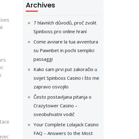
Archives
tives
7 hlavních důvodů, proč zvolit
té
Spinboss pro online hraní
Come avviare la tua avventura
su Pawnbet in pochi semplici
passaggi
urs
ec
Kako sam prvi put zakoračio u
s
svijet Spinboss Casino i što me
zapravo osvojilo
Često postavljana pitanja o
Crazytower Casino –
sveobuhvatni vodič
tace
Your Complete Lolajack Casino
FAQ – Answers to the Most
avec