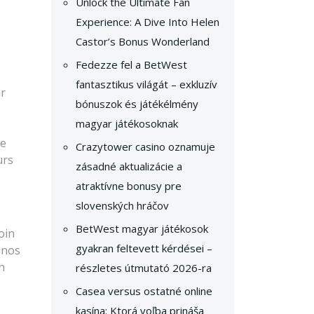
e
Unlock the Ultimate Fan
Experience: A Dive Into Helen
Castor’s Bonus Wonderland
Fedezze fel a BetWest
fantasztikus világát – exkluzív
ar
bónuszok és játékélmény
magyar játékosoknak
ce
Crazytower casino oznamuje
urs
zásadné aktualizácie a
atraktívne bonusy pre
slovenských hráčov
BetWest magyar játékosok
oin
gyakran feltevett kérdései –
sinos
n
részletes útmutató 2026-ra
Casea versus ostatné online
kasína: Ktorá voľba prináša