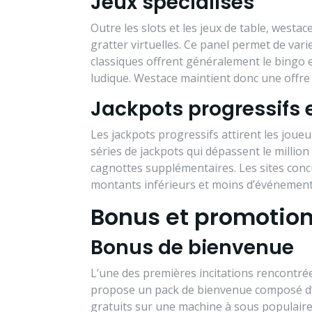
Jeux spécialisés
Outre les slots et les jeux de table, west
gratter virtuelles. Ce panel permet de vari
classiques offrent généralement le bingo et
ludique. Westace maintient donc une offre 
Jackpots progressifs
Les jackpots progressifs attirent les joue
séries de jackpots qui dépassent le millio
cagnottes supplémentaires. Les sites conc
montants inférieurs et moins d’événement
Bonus et promotio
Bonus de bienvenue
L’une des premières incitations rencontré
propose un pack de bienvenue composé d’u
gratuits sur une machine à sous populaire