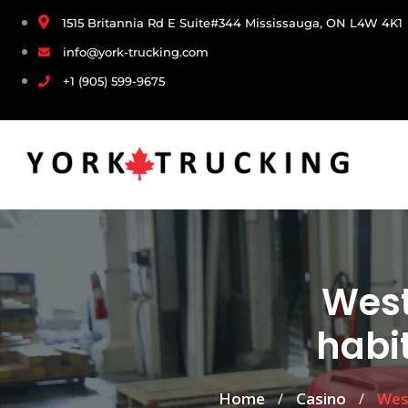
1515 Britannia Rd E Suite#344 Mississauga, ON L4W 4K1
info@york-trucking.com
+1 (905) 599-9675
West
habit
Home
Casino
West
/
/