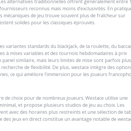
Les alternatives traditionnelles offrent généralement entre 
ournisseurs reconnus mais moins d’exclusivités. En pratique
es mécaniques de jeu trouve souvent plus de fraîcheur sur
restent solides pour les classiques éprouvés.
s variantes standards du blackjack, de la roulette, du bacca
les à mises variables et des tournois hebdomadaires à prix
n panel similaire, mais leurs limites de mise sont parfois plus
la recherche de flexibilité. De plus, westace intègre des optio
ones, ce qui améliore l’immersion pour les joueurs francoph
ère de choix pour de nombreux joueurs. Westace utilise une
minimal, et propose plusieurs studios de jeu au choix. Les
vent avec des horaires plus restreints et une sélection de ta
nue des jeux en direct constitue un avantage notable de westa