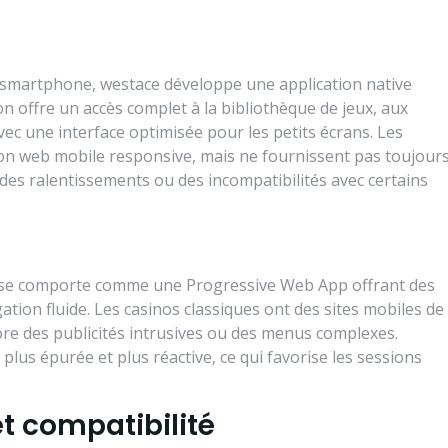
ur smartphone, westace développe une application native
on offre un accès complet à la bibliothèque de jeux, aux
ec une interface optimisée pour les petits écrans. Les
n web mobile responsive, mais ne fournissent pas toujour
 des ralentissements ou des incompatibilités avec certains
e se comporte comme une Progressive Web App offrant des
ion fluide. Les casinos classiques ont des sites mobiles de
ore des publicités intrusives ou des menus complexes.
plus épurée et plus réactive, ce qui favorise les sessions
t compatibilité