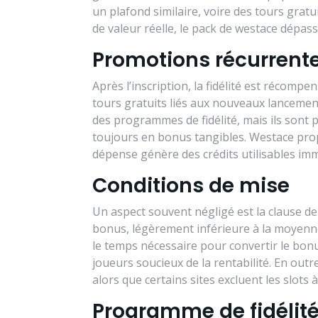
un plafond similaire, voire des tours gra
de valeur réelle, le pack de westace dépa
Promotions récurrent
Après l’inscription, la fidélité est récom
tours gratuits liés aux nouveaux lancemen
des programmes de fidélité, mais ils sont 
toujours en bonus tangibles. Westace p
dépense génère des crédits utilisables immé
Conditions de mise
Un aspect souvent négligé est la clause d
bonus, légèrement inférieure à la moyenne 
le temps nécessaire pour convertir le bonus
joueurs soucieux de la rentabilité. En outr
alors que certains sites excluent les slots 
Programme de fidélité