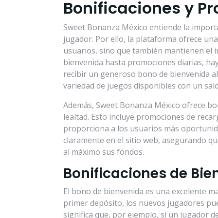
Bonificaciones y P
Sweet Bonanza México entiende la importan
jugador. Por ello, la plataforma ofrece un
usuarios, sino que también mantienen el i
bienvenida hasta promociones diarias, ha
recibir un generoso bono de bienvenida al 
variedad de juegos disponibles con un sal
Además, Sweet Bonanza México ofrece bon
lealtad. Esto incluye promociones de recar
proporciona a los usuarios más oportunidad
claramente en el sitio web, asegurando q
al máximo sus fondos.
Bonificaciones de Bie
El bono de bienvenida es una excelente m
primer depósito, los nuevos jugadores pue
significa que, por ejemplo, si un jugador 