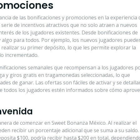
romociones
cia de las bonificaciones y promociones en la experiencia 
a serie de incentivos atractivos que no solo atraen a nuevos
nterés de los jugadores existentes. Desde bonificaciones de
y algo para todos. Por ejemplo, los nuevos jugadores puede
realizar su primer depósito, lo que les permite explorar la
do incrementado.
ificaciones semanales que recompensan a los jugadores po
ga y giros gratis en tragamonedas seleccionadas, lo que
es de ganar. Las ofertas son fáciles de activar y se detalla
ue todos los jugadores estén informados sobre cómo aprov
nvenida
anera de comenzar en Sweet Bonanza México. Al realizar el
den recibir un porcentaje adicional que se suma a su saldo.
deposita $100, podría recibir hasta $200 en total, dependiend