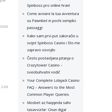
 que
Spinboss pro online hraní
Come avviare la tua avventura
su Pawnbet in pochi semplici
pocos
passaggi
Kako sam prvi put zakoračio u
svijet Spinboss Casino i što me
zapravo osvojilo
Često postavljana pitanja o
Crazytower Casino –
sveobuhvatni vodič
Your Complete Lolajack Casino
. Los
FAQ – Answers to the Most
Common Player Queries
Mosbet az haqqında səhv
təsəvvürlər: Onun digər