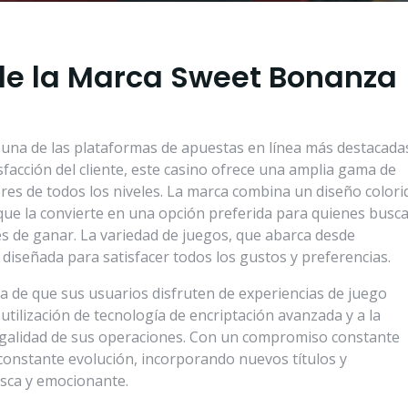
de la Marca Sweet Bonanza
na de las plataformas de apuestas en línea más destacadas
isfacción del cliente, este casino ofrece una amplia gama de
res de todos los niveles. La marca combina un diseño colori
lo que la convierte en una opción preferida para quienes busc
 de ganar. La variedad de juegos, que abarca desde
iseñada para satisfacer todos los gustos y preferencias.
de que sus usuarios disfruten de experiencias de juego
 utilización de tecnología de encriptación avanzada y a la
legalidad de sus operaciones. Con un compromiso constante
 constante evolución, incorporando nuevos títulos y
esca y emocionante.