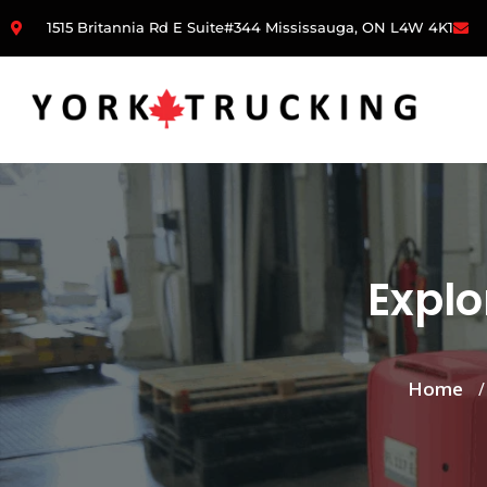
1515 Britannia Rd E Suite#344 Mississauga, ON L4W 4K1
Explo
Home