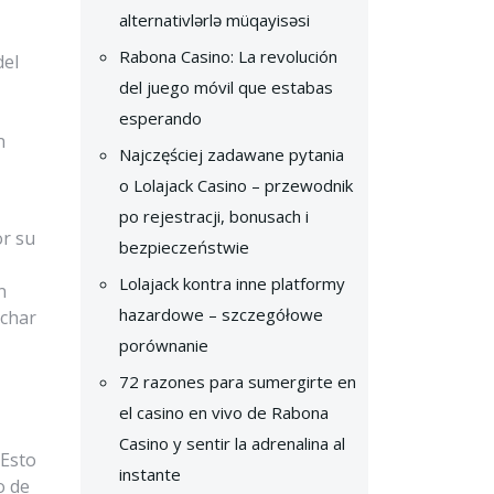
alternativlərlə müqayisəsi
Rabona Casino: La revolución
del
del juego móvil que estabas
esperando
n
Najczęściej zadawane pytania
o Lolajack Casino – przewodnik
po rejestracji, bonusach i
r su
bezpieczeństwie
Lolajack kontra inne platformy
n
hazardowe – szczegółowe
echar
porównanie
72 razones para sumergirte en
el casino en vivo de Rabona
Casino y sentir la adrenalina al
 Esto
instante
o de