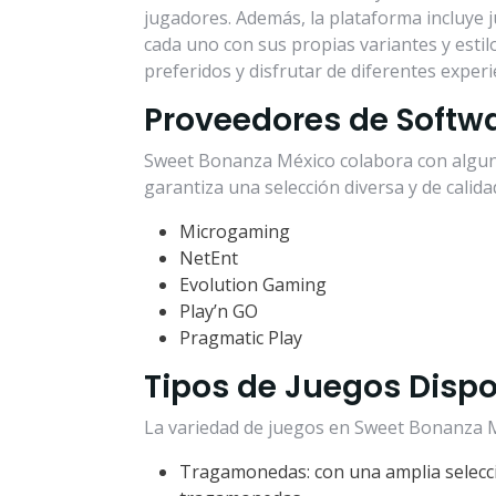
jugadores. Además, la plataforma incluye ju
cada uno con sus propias variantes y estil
preferidos y disfrutar de diferentes exper
Proveedores de Softw
Sweet Bonanza México colabora con alguno
garantiza una selección diversa y de calid
Microgaming
NetEnt
Evolution Gaming
Play’n GO
Pragmatic Play
Tipos de Juegos Dispo
La variedad de juegos en Sweet Bonanza M
Tragamonedas: con una amplia selecció