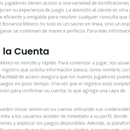
os jugadores tienen acceso a una variedad de bonificaciones
an su experiencia de juego. La atención al cliente es otra
e eficiente y amigable para resolver cualquier consulta que 
 Bonanza México no solo es un casino en línea, sino un esp
e ganar se combinan de manera perfecta. Para más informaci
a la Cuenta
éxico es sencillo y rápido. Para comenzar a jugar, los usuar
 registro que solicita información básica, como nombre, co
 facilidad de acceso asegura que los nuevos jugadores pued
juegos en poco tiempo. Una vez que el registro está complet
cación para confirmar su cuenta, lo que agrega una capa de
ueden iniciar sesión en su cuenta utilizando sus credenciales
ermite a los usuarios acceder de inmediato a su perfil, donde
aciones y explorar los juegos disponibles. Además, la platafo