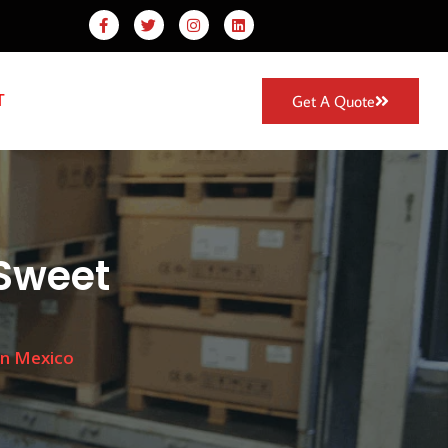
T
Get A Quote
 Sweet
En Mexico