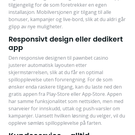
tilgjengelig for de som foretrekker en egen
installasjon. Mobilversjonen gir tilgang til alle
bonuser, kampanjer og live‑bord, slik at du aldri går
glipp av nye muligheter.
Responsivt design eller dedikert
app
Den responsive designen til pawnbet casino
justerer automatisk layouten etter
skjermstørrelsen, slik at du får en optimal
spillopplevelse uten forvrengning. For de som
ønsker enda raskere tilgang, kan du laste ned den
gratis appen fra Play‑Store eller App‑Store. Appen
har samme funksjonalitet som nettsiden, men med
snarveier for innskudd, uttak og push‑varsler om
kampanjer. Uansett hvilken løsning du velger, vil du
oppleve sømløs spillopplevelse på farten.