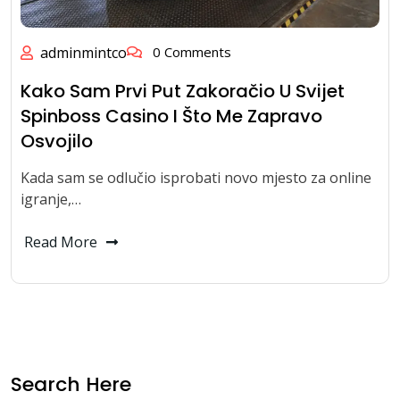
adminmintco
0 Comments
Kako Sam Prvi Put Zakoračio U Svijet
Spinboss Casino I Što Me Zapravo
Osvojilo
Kada sam se odlučio isprobati novo mjesto za online
igranje,…
Read More
Search Here