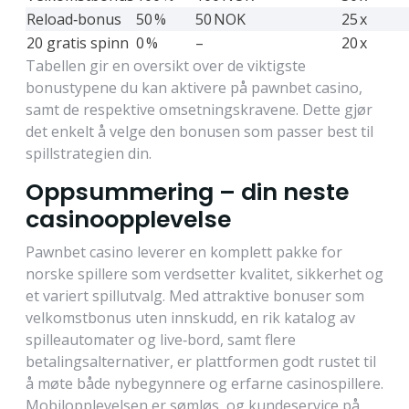
Reload‑bonus
50 %
50 NOK
25 x
20 gratis spinn
0 %
–
20 x
Tabellen gir en oversikt over de viktigste
bonustypene du kan aktivere på pawnbet casino,
samt de respektive omsetningskravene. Dette gjør
det enkelt å velge den bonusen som passer best til
spillstrategien din.
Oppsummering – din neste
casinoopplevelse
Pawnbet casino leverer en komplett pakke for
norske spillere som verdsetter kvalitet, sikkerhet og
et variert spillutvalg. Med attraktive bonuser som
velkomstbonus uten innskudd, en rik katalog av
spilleautomater og live‑bord, samt flere
betalingsalternativer, er plattformen godt rustet til
å møte både nybegynnere og erfarne casinospillere.
Mobilopplevelsen er sømløs, og kundeservice på