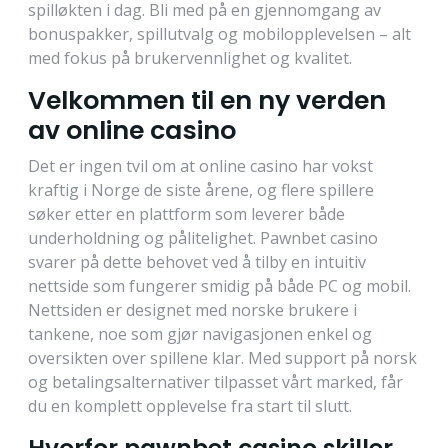
spilløkten i dag. Bli med på en gjennomgang av
bonuspakker, spillutvalg og mobilopplevelsen – alt
med fokus på brukervennlighet og kvalitet.
Velkommen til en ny verden
av online casino
Det er ingen tvil om at online casino har vokst
kraftig i Norge de siste årene, og flere spillere
søker etter en plattform som leverer både
underholdning og pålitelighet. Pawnbet casino
svarer på dette behovet ved å tilby en intuitiv
nettside som fungerer smidig på både PC og mobil.
Nettsiden er designet med norske brukere i
tankene, noe som gjør navigasjonen enkel og
oversikten over spillene klar. Med support på norsk
og betalingsalternativer tilpasset vårt marked, får
du en komplett opplevelse fra start til slutt.
Hvorfor pawnbet casino skiller