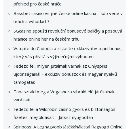
přehled pro české hráče
Bassbet casino vs jiné české online kasina – kdo vede v
hrách a výhodách?
SGcasino spouští revoluční bonusové balíčky a posouvá
hranice online her na českém trhu
Vstupte do Cadoola a získejte exkluzivní vstupní bonus,
který vás přivítá s výjimečnými výhodami
Fedezd fel, milyen jutalmak várnak az Onlyspins
újdonságainál – exkluzív bónuszok és magyar nyelvű
támogatás
Tapasztald meg a Vegashero vibráló élő játékainak
varázsát
Fedezd fel a Wildrobin casino gyors és biztonságos
fizetési megoldásait – Játssz nyugodtan
Spinboss: A Legnagyobb Játékkínálattal Ragyogó Online