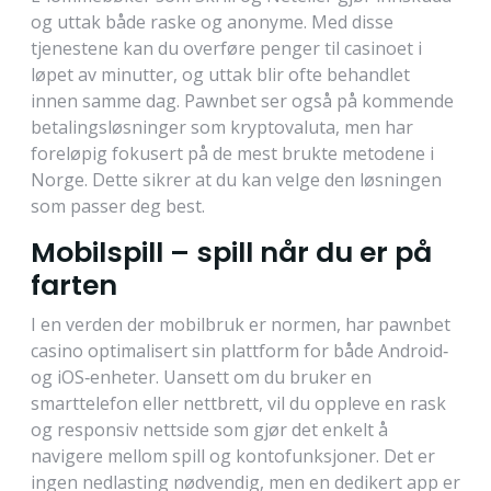
og uttak både raske og anonyme. Med disse
tjenestene kan du overføre penger til casinoet i
løpet av minutter, og uttak blir ofte behandlet
innen samme dag. Pawnbet ser også på kommende
betalingsløsninger som kryptovaluta, men har
foreløpig fokusert på de mest brukte metodene i
Norge. Dette sikrer at du kan velge den løsningen
som passer deg best.
Mobilspill – spill når du er på
farten
I en verden der mobilbruk er normen, har pawnbet
casino optimalisert sin plattform for både Android‑
og iOS‑enheter. Uansett om du bruker en
smarttelefon eller nettbrett, vil du oppleve en rask
og responsiv nettside som gjør det enkelt å
navigere mellom spill og kontofunksjoner. Det er
ingen nedlasting nødvendig, men en dedikert app er