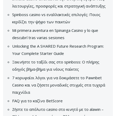
λειτουργίες, προσφορές και στρατηγική ανάπτυξης
Spinboss casino vs εναλλακτικές επιλογές: Ποιος
κερδίζει την ψήφο των παικτών
Mi primera aventura en Spinanga Casino y lo que
descubrí tras varias sesiones
Unlocking the A SHARED Future Research Program:
Your Complete Starter Guide
Ξεκινήστε το ταξίδι σας στο spinboss: Ο πλήρης
οδηγός βήμα‑βήμα για νέους παίκτες
7 κορυφαίοι λόγοι για να δοκιμάσετε το Pawnbet
Casino και να ζήσετε μοναδικές στιγμές στα τυχερά
παιχνίδια
FAQ για το καζίνο BetScore
Ζήστε το απόλυτο casino στο κινητό με το alawin –