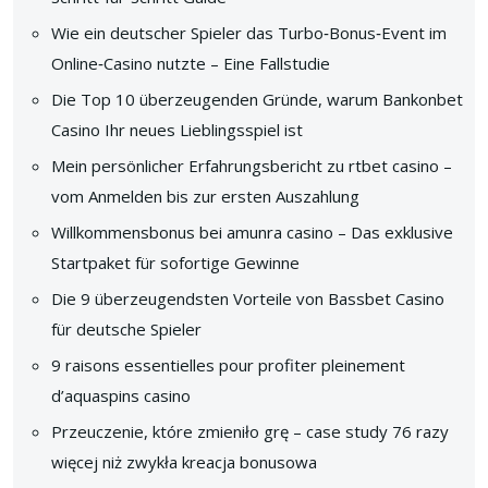
Wie ein deutscher Spieler das Turbo‑Bonus‑Event im
Online‑Casino nutzte – Eine Fallstudie
Die Top 10 überzeugenden Gründe, warum Bankonbet
Casino Ihr neues Lieblingsspiel ist
Mein persönlicher Erfahrungsbericht zu rtbet casino –
vom Anmelden bis zur ersten Auszahlung
Willkommensbonus bei amunra casino – Das exklusive
Startpaket für sofortige Gewinne
Die 9 überzeugendsten Vorteile von Bassbet Casino
für deutsche Spieler
9 raisons essentielles pour profiter pleinement
d’aquaspins casino
Przeuczenie, które zmieniło grę – case study 76 razy
więcej niż zwykła kreacja bonusowa