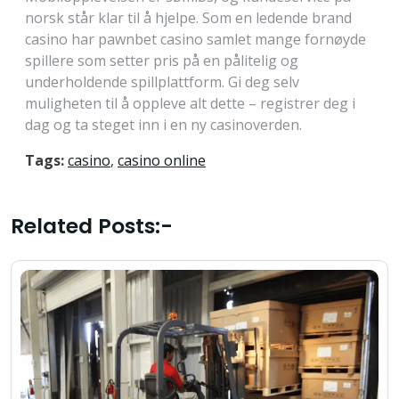
norsk står klar til å hjelpe. Som en ledende brand
casino har pawnbet casino samlet mange fornøyde
spillere som setter pris på en pålitelig og
underholdende spillplattform. Gi deg selv
muligheten til å oppleve alt dette – registrer deg i
dag og ta steget inn i en ny casinoverden.
Tags:
casino
,
casino online
Related Posts:-