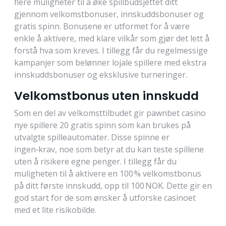
flere muligheter til å øke spillbudsjettet ditt
gjennom velkomstbonuser, innskuddsbonuser og
gratis spinn. Bonusene er utformet for å være
enkle å aktivere, med klare vilkår som gjør det lett å
forstå hva som kreves. I tillegg får du regelmessige
kampanjer som belønner lojale spillere med ekstra
innskuddsbonuser og eksklusive turneringer.
Velkomstbonus uten innskudd
Som en del av velkomsttilbudet gir pawnbet casino
nye spillere 20 gratis spinn som kan brukes på
utvalgte spilleautomater. Disse spinne er
ingen‑krav, noe som betyr at du kan teste spillene
uten å risikere egne penger. I tillegg får du
muligheten til å aktivere en 100 % velkomstbonus
på ditt første innskudd, opp til 100 NOK. Dette gir en
god start for de som ønsker å utforske casinoet
med et lite risikobilde.