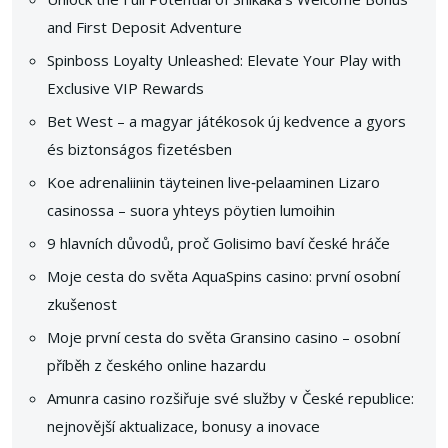
and First Deposit Adventure
Spinboss Loyalty Unleashed: Elevate Your Play with
Exclusive VIP Rewards
Bet West – a magyar játékosok új kedvence a gyors
és biztonságos fizetésben
Koe adrenaliinin täyteinen live‑pelaaminen Lizaro
casinossa – suora yhteys pöytien lumoihin
9 hlavních důvodů, proč Golisimo baví české hráče
Moje cesta do světa AquaSpins casino: první osobní
zkušenost
Moje první cesta do světa Gransino casino – osobní
příběh z českého online hazardu
Amunra casino rozšiřuje své služby v České republice:
nejnovější aktualizace, bonusy a inovace