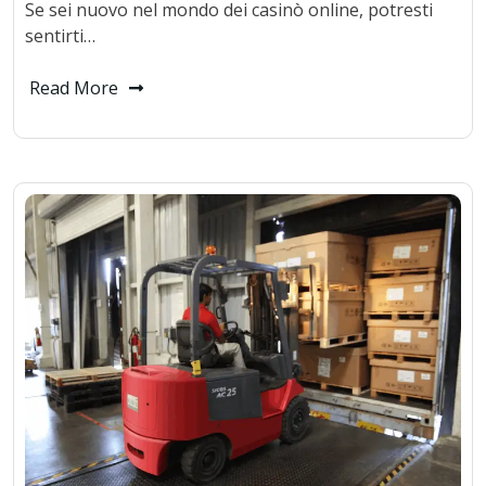
Se sei nuovo nel mondo dei casinò online, potresti
sentirti…
Read More