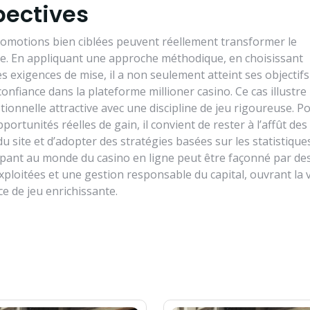
pectives
romotions bien ciblées peuvent réellement transformer le
ne. En appliquant une approche méthodique, en choisissant
s exigences de mise, il a non seulement atteint ses objectifs
onfiance dans la plateforme millioner casino. Ce cas illustre
onnelle attractive avec une discipline de jeu rigoureuse. P
ortunités réelles de gain, il convient de rester à l’affût des
 du site et d’adopter des stratégies basées sur les statistique
icipant au monde du casino en ligne peut être façonné par de
xploitées et une gestion responsable du capital, ouvrant la 
e de jeu enrichissante.