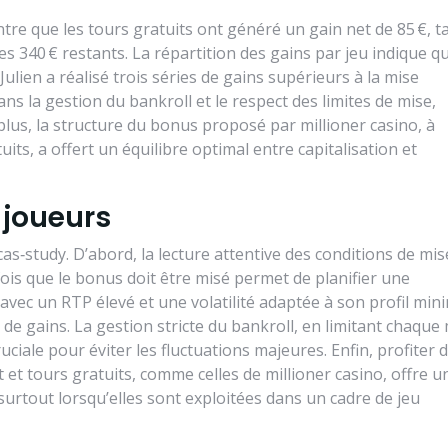
ntre que les tours gratuits ont généré un gain net de 85 €, t
s 340 € restants. La répartition des gains par jeu indique qu
ulien a réalisé trois séries de gains supérieurs à la mise
ns la gestion du bankroll et le respect des limites de mise,
e plus, la structure du bonus proposé par millioner casino, à
its, a offert un équilibre optimal entre capitalisation et
 joueurs
‑study. D’abord, la lecture attentive des conditions de mis
ois que le bonus doit être misé permet de planifier une
x avec un RTP élevé et une volatilité adaptée à son profil min
de gains. La gestion stricte du bankroll, en limitant chaque
uciale pour éviter les fluctuations majeures. Enfin, profiter 
t tours gratuits, comme celles de millioner casino, offre u
 surtout lorsqu’elles sont exploitées dans un cadre de jeu