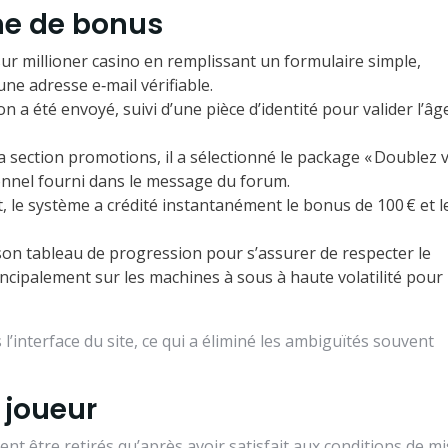
ne de bonus
 sur millioner casino en remplissant un formulaire simple,
ne adresse e‑mail vérifiable.
on a été envoyé, suivi d’une pièce d’identité pour valider l’âg
a section promotions, il a sélectionné le package « Doublez 
ionnel fourni dans le message du forum.
, le système a crédité instantanément le bonus de 100 € et l
é son tableau de progression pour s’assurer de respecter le
ncipalement sur les machines à sous à haute volatilité pour
l’interface du site, ce qui a éliminé les ambiguïtés souvent
 joueur
nt être retirés qu’après avoir satisfait aux conditions de mi