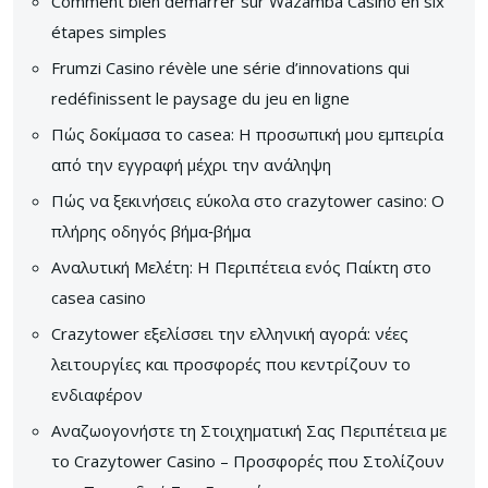
Comment bien démarrer sur Wazamba Casino en six
étapes simples
Frumzi Casino révèle une série d’innovations qui
redéfinissent le paysage du jeu en ligne
Πώς δοκίμασα το casea: Η προσωπική μου εμπειρία
από την εγγραφή μέχρι την ανάληψη
Πώς να ξεκινήσεις εύκολα στο crazytower casino: Ο
πλήρης οδηγός βήμα‑βήμα
Αναλυτική Μελέτη: Η Περιπέτεια ενός Παίκτη στο
casea casino
Crazytower εξελίσσει την ελληνική αγορά: νέες
λειτουργίες και προσφορές που κεντρίζουν το
ενδιαφέρον
Αναζωογονήστε τη Στοιχηματική Σας Περιπέτεια με
το Crazytower Casino – Προσφορές που Στολίζουν