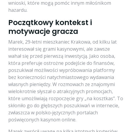
wnioski, które mogą pomóc innym miłośnikom
hazardu.
Początkowy kontekst i
motywacje gracza
Marek, 29‑letni mieszkaniec Krakowa, od kilku lat
interesował się grami kasynowymi, ale zawsze
wahał się przed pierwszą inwestycją. Jako osoba,
która preferuje ostrożne podejście do finansów,
poszukiwał możliwości wypróbowania platformy
bez konieczności natychmiastowego wydawania
własnych pieniędzy. W rozmowach ze znajomymi
wielokrotnie słyszał o atrakcyjnych promocjach,
które umożliwiają rozpoczęcie gry „na kosztkas”. To
skłoniło go do głębszych poszukiwań w internecie,
zwłaszcza w polsko‑języcznych portalach
poświęconych kasynom online.
Marek zwrócił uwagę na kilka istotnych kryteriów