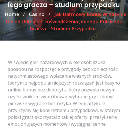
iego gracza – studium przypadku
Home
Casino
Jak Darmowy Bonus W Kasynie
/
/
Online Odmienił Doświadczenia Jednego Polskiego
Gracza – Studium Przypadku
W świecie gier hazardowych wiele osób szuka
sposobu na rozpoczęcie przygody bez konieczności
natychmiastowego wpłacania własnych środków.
Jednym z najpopularniejszych rozwiązań jest kasyno
online bonus bez depozytu, który pozwala nowym
użytkownikom wypróbować wybrane gry i zdobyć
pierwsze wygrane bez ryzyka. W tym artykule
przyjrzymy się konkretnemu przypadkowi, w którym
polski gracz skorzystał z takiej oferty, przeżył serię
emocjonujących momentów i wyciągnął cenne