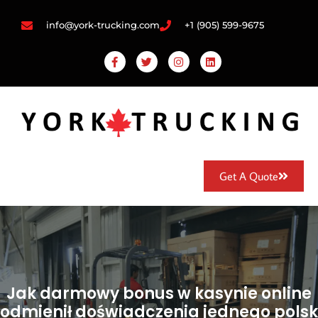
info@york-trucking.com
+1 (905) 599-9675
Get A Quote
Jak darmowy bonus w kasynie online
odmienił doświadczenia jednego polsk