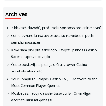
Archives
7 hlavních důvodů, proč zvolit Spinboss pro online hraní
Come avviare la tua avventura su Pawnbet in pochi
semplici passaggi
Kako sam prvi put zakoračio u svijet Spinboss Casino i
što me zapravo osvojilo
Često postavljana pitanja o Crazytower Casino –
sveobuhvatni vodič
Your Complete Lolajack Casino FAQ – Answers to the
Most Common Player Queries
Mosbet az haqqında səhv təsəvvürlər: Onun digər
alternativlərlə müqayisəsi