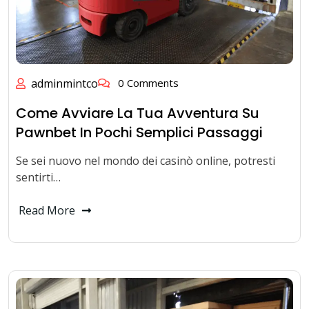
adminmintco
0 Comments
Come Avviare La Tua Avventura Su
Pawnbet In Pochi Semplici Passaggi
Se sei nuovo nel mondo dei casinò online, potresti
sentirti…
Read More