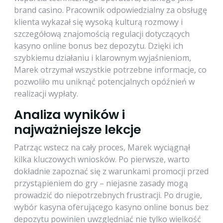
brand casino. Pracownik odpowiedzialny za obsługę
klienta wykazał się wysoką kulturą rozmowy i
szczegółową znajomością regulacji dotyczących
kasyno online bonus bez depozytu. Dzięki ich
szybkiemu działaniu i klarownym wyjaśnieniom,
Marek otrzymał wszystkie potrzebne informacje, co
pozwoliło mu uniknąć potencjalnych opóźnień w
realizacji wypłaty.
Analiza wyników i
najważniejsze lekcje
Patrząc wstecz na cały proces, Marek wyciągnął
kilka kluczowych wniosków. Po pierwsze, warto
dokładnie zapoznać się z warunkami promocji przed
przystąpieniem do gry – niejasne zasady mogą
prowadzić do niepotrzebnych frustracji. Po drugie,
wybór kasyna oferującego kasyno online bonus bez
depozytu powinien uwzględniać nie tylko wielkość