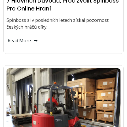
7 Hlavních Důvodů, Proč Zvolit Spinboss
Pro Online Hraní
Spinboss si v posledních letech získal pozornost
českých hráčů díky…
Read More