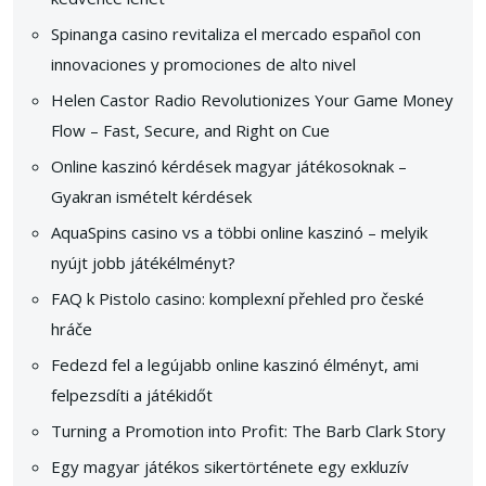
Spinanga casino revitaliza el mercado español con
innovaciones y promociones de alto nivel
Helen Castor Radio Revolutionizes Your Game Money
Flow – Fast, Secure, and Right on Cue
Online kaszinó kérdések magyar játékosoknak –
Gyakran ismételt kérdések
AquaSpins casino vs a többi online kaszinó – melyik
nyújt jobb játékélményt?
FAQ k Pistolo casino: komplexní přehled pro české
hráče
Fedezd fel a legújabb online kaszinó élményt, ami
felpezsdíti a játékidőt
Turning a Promotion into Profit: The Barb Clark Story
Egy magyar játékos sikertörténete egy exkluzív