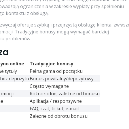
owadzają ograniczenia w zakresie wypłaty przy spełnieniu
o kontaktu z obsługą.
wyczaj oferuje szybką i przejrzystą obsługę klienta, zwłasz
promocji. Tradycyjne bonusy mogą wymagać bardziej
niu problemów.
za
yno online
Tradycyjne bonusy
e tytuły
Pełna gama od początku
bez depozytu
Bonus powitalny/depozytowy
Często wymagane
omocji
Różnorodne, zależne od bonusu
ne
Aplikacja / responsywne
FAQ, czat, ticket, e‑mail
Zależne od obrotu bonusu