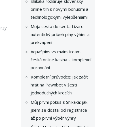
Shikaka rozširuje slovenský
online trh s novými bonusmi a
technologickými vylepšeniami
Moja cesta do sveta Lizaro –
órzy
autentický príbeh plný výhier a
prekvapení
AquaSpins vs mainstream
česká online kasina – komplexní
porovnání
Kompletní průvodce: Jak začít
hrát na Pawnbet v šesti
jednoduchých krocích
Můj první pokus s Shikaka: jak
jsem se dostal od registrace
až po první výběr výhry