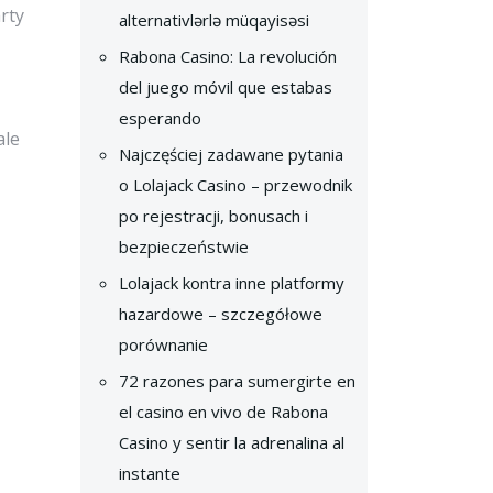
rty
alternativlərlə müqayisəsi
Rabona Casino: La revolución
del juego móvil que estabas
esperando
ale
Najczęściej zadawane pytania
o Lolajack Casino – przewodnik
po rejestracji, bonusach i
bezpieczeństwie
Lolajack kontra inne platformy
hazardowe – szczegółowe
porównanie
72 razones para sumergirte en
el casino en vivo de Rabona
Casino y sentir la adrenalina al
instante