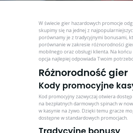
W świecie gier hazardowych promocje odgr
skupimy się na jednej z najpopularniejszy
porównamy je z tradycyjnymi bonusami, kt
porównanie w zakresie różnorodności gie
mobilnego oraz obsługi klienta. Na końc
opcja najlepiej odpowiada Twoim potrzeb
Różnorodność gier
Kody promocyjne kas
Kod promocyjny zazwyczaj otwiera dostęp d
na bezpłatnych darmowych spinach w nowy
w kasynie na żywo. Dzięki temu gracze mog
dostępne w standardowych promocjach.
Tradycyjne bonusy