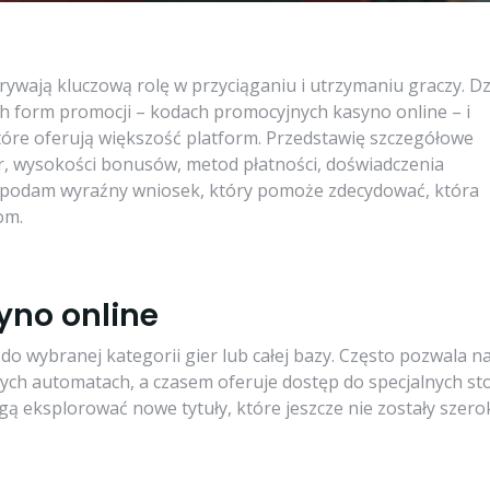
ywają kluczową rolę w przyciąganiu i utrzymaniu graczy. Dz
ch form promocji – kodach promocyjnych kasyno online – i
óre oferują większość platform. Przedstawię szczegółowe
r, wysokości bonusów, metod płatności, doświadczenia
u podam wyraźny wniosek, który pomoże zdecydować, która
om.
yno online
o wybranej kategorii gier lub całej bazy. Często pozwala n
ch automatach, a czasem oferuje dostęp do specjalnych st
ą eksplorować nowe tytuły, które jeszcze nie zostały szero