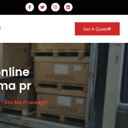
T
Get A Quote
nline
 ma pr
 – Kto Ma Przewagę?