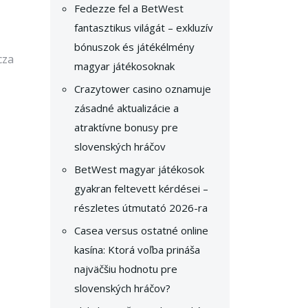
Fedezze fel a BetWest
fantasztikus világát – exkluzív
bónuszok és játékélmény
cza
magyar játékosoknak
Crazytower casino oznamuje
zásadné aktualizácie a
atraktívne bonusy pre
slovenských hráčov
BetWest magyar játékosok
gyakran feltevett kérdései –
részletes útmutató 2026-ra
Casea versus ostatné online
kasína: Ktorá voľba prináša
najväčšiu hodnotu pre
slovenských hráčov?