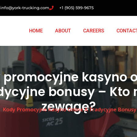
info@york-trucking.com
+1 (905) 599-9675
HOME
ABOUT
CAREERS
CONTAC
 promocyjne kasyno o
dycyjne bonusy – Kto
zewagę?
Kody Promocyjne Kasyno Online A Tradycyjne Bonusy