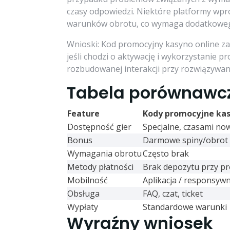
czasy odpowiedzi. Niektóre platformy wpr
warunków obrotu, co wymaga dodatkoweg
Wnioski: Kod promocyjny kasyno online zaz
jeśli chodzi o aktywację i wykorzystanie 
rozbudowanej interakcji przy rozwiązywa
Tabela porównawc
Feature
Kody promocyjne kas
Dostępność gier
Specjalne, czasami now
Bonus
Darmowe spiny/obrot 
Wymagania obrotu
Często brak
Metody płatności
Brak depozytu przy pr
Mobilność
Aplikacja / responsyw
Obsługa
FAQ, czat, ticket
Wypłaty
Standardowe warunki
Wyraźny wniosek