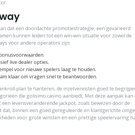
or.
away
t aan dat een doordachte promotiestrategie, een gevarieerd
amen kunnen leiden tot een win‑win situatie voor zowel de
ays voor andere operators zijn:
e bonusvoorwaarden.
ief live dealer opties.
rempel voor nieuwe spelers laag te houden.
eam klaar om vragen snel te beantwoorden.
ankroll‑plan te hanteren, de inzetvereisten goed te begrijpe
tegorieën die golisimo casino aanbiedt. Met deze aanpak kan
 een levensveranderende jackpot, zoals bewezen door de
kt dat, binnen een goed gereguleerde en klantgerichte omg
jkheden voor grote winsten en een prettige speelervaring h