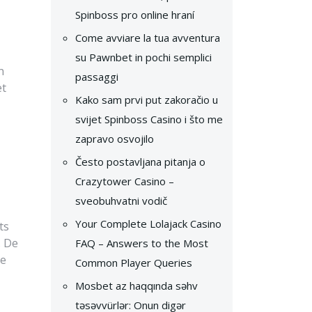
Spinboss pro online hraní
Come avviare la tua avventura
su Pawnbet in pochi semplici
n
passaggi
et
Kako sam prvi put zakoračio u
svijet Spinboss Casino i što me
zapravo osvojilo
Često postavljana pitanja o
Crazytower Casino –
sveobuhvatni vodič
Your Complete Lolajack Casino
ts
. De
FAQ – Answers to the Most
ke
Common Player Queries
Mosbet az haqqında səhv
təsəvvürlər: Onun digər