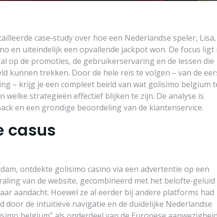
tailleerde case‑study over hoe een Nederlandse speler, Lisa,
no en uiteindelijk een opvallende jackpot won. De focus ligt 
al op de promoties, de gebruikerservaring en de lessen die
eld kunnen trekken. Door de hele reis te volgen – van de eer
ing – krijg je een compleet beeld van wat golisimo belgium t
elke strategieën effectief blijken te zijn. De analyse is
ack en een grondige beoordeling van de klantenservice.
e casus
erdam, ontdekte golisimo casino via een advertentie op een
raling van de website, gecombineerd met het belofte‑geluid
ar aandacht. Hoewel ze al eerder bij andere platforms had
 door de intuïtieve navigatie en de duidelijke Nederlandse
olisimo belgium” als onderdeel van de Europese aanwezigheid