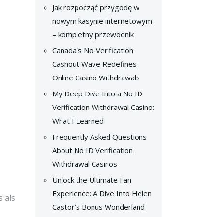
Jak rozpocząć przygodę w
nowym kasynie internetowym
– kompletny przewodnik
Canada’s No‑Verification
Cashout Wave Redefines
Online Casino Withdrawals
My Deep Dive Into a No ID
Verification Withdrawal Casino:
What I Learned
Frequently Asked Questions
About No ID Verification
Withdrawal Casinos
Unlock the Ultimate Fan
Experience: A Dive Into Helen
s als
Castor’s Bonus Wonderland