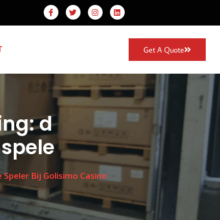
T
Get A Quote
ng: d
 spele
Speler Bij Golisimo Casino