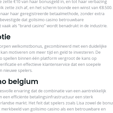
Ze zette €10 van haar bonusgeld in, en tot haar verbazing
olk zette zich af, en het scherm toonde een winst van €8.500.
 naar haar geregistreerde betaalmethode, zonder extra
g bevestigde dat golisimo casino betrouwbare
 vaak als “brand casino” wordt benadrukt in de industrie.
tie
tworpen welkomstbonus, gecombineerd met een duidelijke
 kan motiveren om meer tijd en geld te investeren. De
ino spellen binnen één platform vergroot de kans op
verificatie en effectieve klantenservice dat een soepele
n nieuwe spelers.
imo belgium
svolle ervaring dat de combinatie van een aantrekkelijk
een efficiënte betalingsinfrastructuur een sterk
landse markt. Het feit dat spelers zoals Lisa zowel de bonu
t merkbeeld van golisimo casino als een betrouwbare en