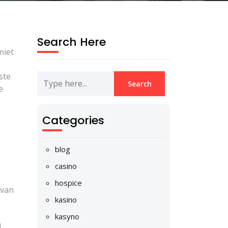
Search Here
niet
ste
e
Categories
blog
casino
hospice
 van
kasino
kasyno
,