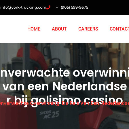
info@york-trucking.com
+1 (905) 599-9675
HOME
ABOUT
CAREERS
CONTAC
onverwachte overwinni
s van een Nederlandse
r bij golisimo casino
nverwachte Overwinning: De Reis Van Een Nederlandse 