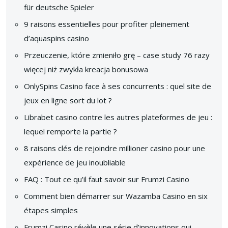
für deutsche Spieler
9 raisons essentielles pour profiter pleinement
d’aquaspins casino
Przeuczenie, które zmieniło grę – case study 76 razy
więcej niż zwykła kreacja bonusowa
OnlySpins Casino face à ses concurrents : quel site de
jeux en ligne sort du lot ?
Librabet casino contre les autres plateformes de jeu :
lequel remporte la partie ?
8 raisons clés de rejoindre millioner casino pour une
expérience de jeu inoubliable
FAQ : Tout ce qu’il faut savoir sur Frumzi Casino
Comment bien démarrer sur Wazamba Casino en six
étapes simples
Frumzi Casino révèle une série d’innovations qui