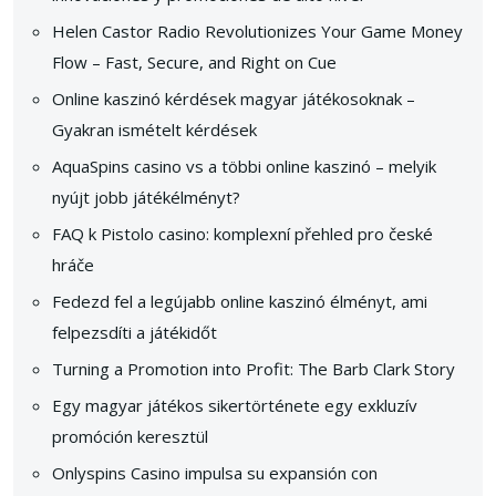
Helen Castor Radio Revolutionizes Your Game Money
Flow – Fast, Secure, and Right on Cue
Online kaszinó kérdések magyar játékosoknak –
Gyakran ismételt kérdések
AquaSpins casino vs a többi online kaszinó – melyik
nyújt jobb játékélményt?
FAQ k Pistolo casino: komplexní přehled pro české
hráče
Fedezd fel a legújabb online kaszinó élményt, ami
felpezsdíti a játékidőt
Turning a Promotion into Profit: The Barb Clark Story
Egy magyar játékos sikertörténete egy exkluzív
promóción keresztül
Onlyspins Casino impulsa su expansión con