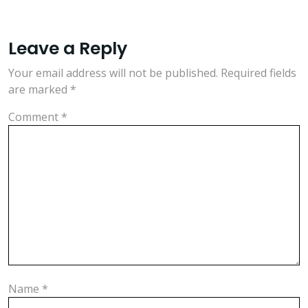
Leave a Reply
Your email address will not be published.
Required fields
are marked
*
Comment
*
Name
*