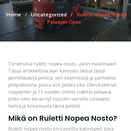
Home
Uncategorized
Ruletti Nopea Nosto:
/
/
Pelaajan Opas
Tervetuloa ruletti nopea nosto -pelin maailmaan!
Tässä artikkelissa jaan kanssasi tietoa tästä
jännittävästä pelistä, sen säännöistä ja parhaista
pelipaikoista, joissa voit pelata sitä. Olen kokenut
copywriter ja 15 vuoden online rulettia pelaava,
joten olen kerännyt vuosien varrella runsaasti
tietoa ja kokemusta tästä pelistä.
Mikä on Ruletti Nopea Nosto?
Ruletti nopea nosto on suosittu kasinopeli, joka