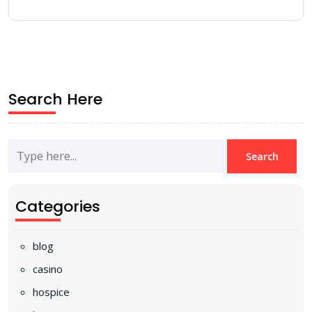
Search Here
Categories
blog
casino
hospice