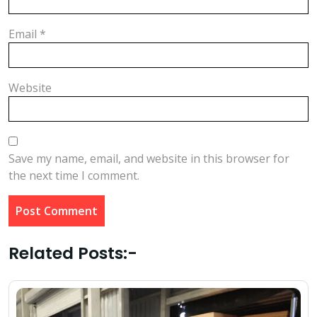
Email
*
Website
Save my name, email, and website in this browser for
the next time I comment.
Related Posts:-