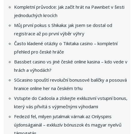
Kompletní průvodce: Jak začít hrát na Pawnbet v šesti
jednoduchých krocích
Můj první pokus s Shikaka: jak jsem se dostal od
registrace až po první výběr výhry
Často kladené otázky o Tikitaka casino – kompletní
přehled pro české hráče
Bassbet casino vs jiné české online kasina – kdo vede v
hrách a výhodách?
SGcasino spouští revoluční bonusové balíčky a posouvá
hranice online her na českém trhu
Vstupte do Cadoola a získejte exkluzivní vstupní bonus,
který vás přivítá s výjimečnými výhodami
Fedezd fel, milyen jutalmak várnak az Onlyspins
újdonságainál – exkluzív bónuszok és magyar nyelvű
támogatás