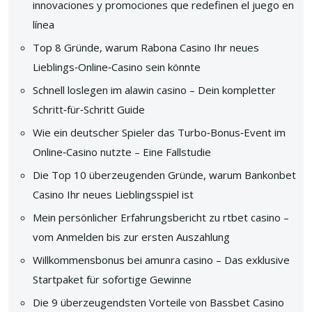
innovaciones y promociones que redefinen el juego en
línea
Top 8 Gründe, warum Rabona Casino Ihr neues
Lieblings‑Online‑Casino sein könnte
Schnell loslegen im alawin casino – Dein kompletter
Schritt‑für‑Schritt Guide
Wie ein deutscher Spieler das Turbo‑Bonus‑Event im
Online‑Casino nutzte – Eine Fallstudie
Die Top 10 überzeugenden Gründe, warum Bankonbet
Casino Ihr neues Lieblingsspiel ist
Mein persönlicher Erfahrungsbericht zu rtbet casino –
vom Anmelden bis zur ersten Auszahlung
Willkommensbonus bei amunra casino – Das exklusive
Startpaket für sofortige Gewinne
Die 9 überzeugendsten Vorteile von Bassbet Casino