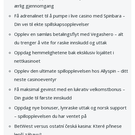
ærlig gjennomgang
Få adrenalinet til å pumpe i live casino med Spinbara –
Din vei til ekte spillskapsopplevelser
Opplev en sømløs betalingsflyt med Vegashero – alt
du trenger å vite for raske innskudd og uttak
Oppdag hemmelighetene bak eksklusiv lojalitet i
nettkasinoet
Opplev den ultimate spillopplevelsen hos Allyspin – ditt
neste casinoeventyr
Få maksimal gevinst med en lukrativ velkomstbonus –
Din guide til første innskudd
Oppdag nye bonuser, lynraske uttak og norsk support
– spillopplevelsen du har ventet på
BetWest versus ostatní česká kasina: Které přinese
lepší zábavu?