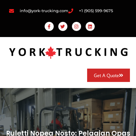
info@york-trucking.com
+1 (905) 599-9675
Get A Quote
Ruletti Nopea Nosto: Pelaajan Opas