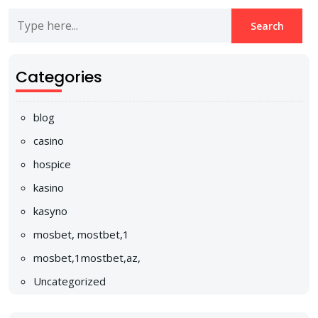
Categories
blog
casino
hospice
kasino
kasyno
mosbet, mostbet,1
mosbet,1mostbet,az,
Uncategorized