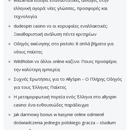
wazamba εισάγει επαναστατικές αλλαγές στην
ελληνική αγορά: νέες γλώσσες, προσφορές και
τεχνολογία
dudespin casino vs οι κορυφαίες εναλλακτικές:
Ξεκαθαριστική ανάλυση πέντε κριτηρίων
Οδηγός εκκίνησης στο pistolo: 8 απλά βήματα για
νέους παίκτες
WildRobin vs άλλοι online καζίνο: Ποιος προσφέρει
την καλύτερη εμπειρία;
Συχνές Ερωτήσεις για το AllySpin – Ο Πλήρης Οδηγός
για τους Έλληνες Παίκτες
Η μεταμορφωτική πορεία ενός Έλληνα στο allyspin
casino: ένα ενθουσιώδες παράδειγμα
Jak darmowy bonus w kasynie online odmienił
doświadczenia jednego polskiego gracza – studium