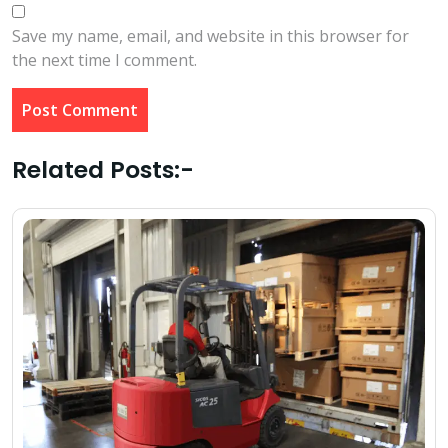
Save my name, email, and website in this browser for
the next time I comment.
Related Posts:-