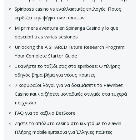
Spinboss casino vs εναλλακτικές επιλογές: Ποιος
κερδίζει την ψήφο των παικτών
Mi primera aventura en Spinanga Casino y lo que
descubrí tras varias sesiones
Unlocking the A SHARED Future Research Program:
Your Complete Starter Guide
Ξεκινήστε το ταξίδι σας στο spinboss: Ο πλήρης
οδηγός βήμα‑βήμα για νέους παίκτες
7 κορυφαίοι λόγοι για να δοκιμάσετε το Pawnbet
Casino και να ζήσετε μοναδικές στιγμές στα τυχερά
παιχνίδια
FAQ για το καζίνο BetScore
Ζήστε το απόλυτο casino στο κινητό με το alawin –
Πλήρης mobile εμπειρία για Έλληνες παίκτες