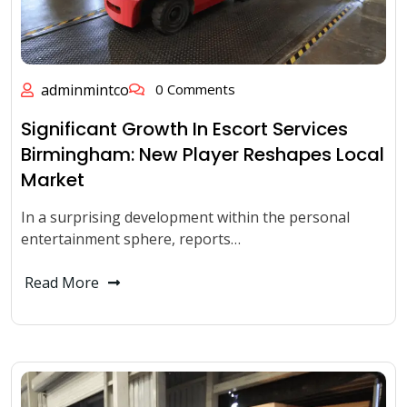
adminmintco
0 Comments
Significant Growth In Escort Services
Birmingham: New Player Reshapes Local
Market
In a surprising development within the personal
entertainment sphere, reports…
Read More