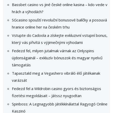
Bassbet casino vs jiné české online kasina – kdo vede v
hrách a výhodách?
SGcasino spouští revoluční bonusové balíčky a posouvá
hranice online her na českém trhu
Vstupte do Cadoola a získejte exkluzivní vstupní bonus,
který vás přivítá s výjimečnými výhodami
Fedezd fel, milyen jutalmak várnak az Onlyspins
újdonságainál – exkluzív bónuszok és magyar nyelvű
támogatás
Tapasztald meg a Vegashero vibráló élő játékainak
varázsát
Fedezd fel a Wildrobin casino gyors és biztonságos
fizetési megoldásait – Játssz nyugodtan
Spinboss: A Legnagyobb Játékkínálattal Ragyogó Online
Kaszinó