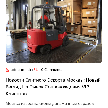
adminmintco
0 Comments
Новости Элитного Эскорта Москвы: Новый
Взгляд На Рынок Сопровождения VIP-
Клиентов
Москва известна своим динамичным образом