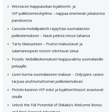
Westacen huippuluokan lojaliteetti‑ ja
VIP‑palkitsemisohjelma – nappaa enemmän jokaisesta
panoksesta
Casoola‑mobiilipaketti räjäyttää suomalaisten
pelikokemuksen – Nauti pelistä missä tahansa
Tartu tilaisuuteen – Frumzi maksutavat ja
salamannopeat nostot odottavat sinua
Posido: Mobiilikokemuksen huippuvalinta suomalaisille
pelaajille
Liven hurma suomalaiseen makuun – Onlyspins casino
tarjoaa unohtumattoman pelikokemuksen
Pistolo‑kasinon VIP‑edut ja lojaliteettitasot avautuvat
sinulle
Unlock the Full Potential of Shikaka’s Welcome Bonus
and First Deposit Adventure