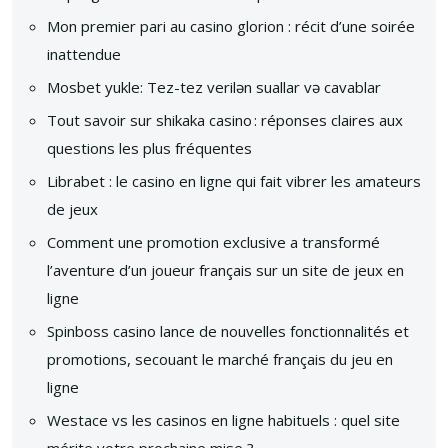
Mon premier pari au casino glorion : récit d’une soirée
inattendue
Mosbet yukle: Tez-tez verilən suallar və cavablar
Tout savoir sur shikaka casino : réponses claires aux
questions les plus fréquentes
Librabet : le casino en ligne qui fait vibrer les amateurs
de jeux
Comment une promotion exclusive a transformé
l’aventure d’un joueur français sur un site de jeux en
ligne
Spinboss casino lance de nouvelles fonctionnalités et
promotions, secouant le marché français du jeu en
ligne
Westace vs les casinos en ligne habituels : quel site