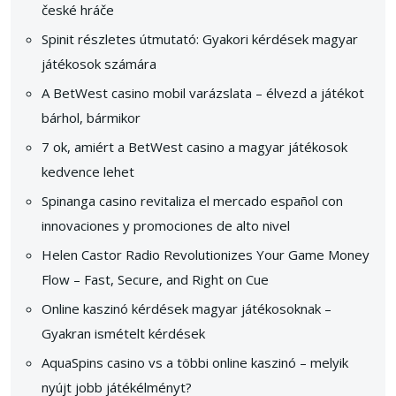
české hráče
Spinit részletes útmutató: Gyakori kérdések magyar
játékosok számára
A BetWest casino mobil varázslata – élvezd a játékot
bárhol, bármikor
7 ok, amiért a BetWest casino a magyar játékosok
kedvence lehet
Spinanga casino revitaliza el mercado español con
innovaciones y promociones de alto nivel
Helen Castor Radio Revolutionizes Your Game Money
Flow – Fast, Secure, and Right on Cue
Online kaszinó kérdések magyar játékosoknak –
Gyakran ismételt kérdések
AquaSpins casino vs a többi online kaszinó – melyik
nyújt jobb játékélményt?