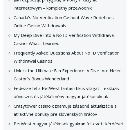
internetowym – kompletny przewodnik
Canada’s No‑Verification Cashout Wave Redefines
Online Casino Withdrawals
My Deep Dive Into a No ID Verification Withdrawal
Casino: What I Learned
Frequently Asked Questions About No ID Verification
Withdrawal Casinos
Unlock the Ultimate Fan Experience: A Dive Into Helen
Castor’s Bonus Wonderland
Fedezze fel a BetWest fantasztikus világát – exkluzív
bónuszok és játékélmény magyar játékosoknak
Crazytower casino oznamuje zásadné aktualizácie a
atraktívne bonusy pre slovenských hráčov
BetWest magyar játékosok gyakran feltevett kérdései