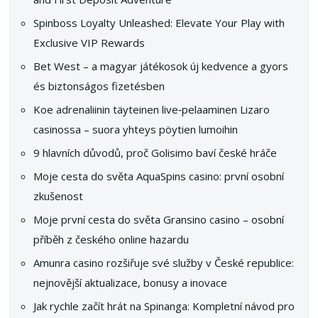
Spinboss Loyalty Unleashed: Elevate Your Play with
Exclusive VIP Rewards
Bet West – a magyar játékosok új kedvence a gyors
és biztonságos fizetésben
Koe adrenaliinin täyteinen live‑pelaaminen Lizaro
casinossa – suora yhteys pöytien lumoihin
9 hlavních důvodů, proč Golisimo baví české hráče
Moje cesta do světa AquaSpins casino: první osobní
zkušenost
Moje první cesta do světa Gransino casino – osobní
příběh z českého online hazardu
Amunra casino rozšiřuje své služby v České republice:
nejnovější aktualizace, bonusy a inovace
Jak rychle začít hrát na Spinanga: Kompletní návod pro