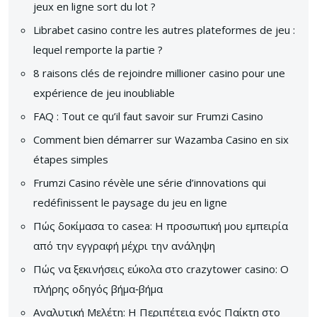
jeux en ligne sort du lot ?
Librabet casino contre les autres plateformes de jeu :
lequel remporte la partie ?
8 raisons clés de rejoindre millioner casino pour une
expérience de jeu inoubliable
FAQ : Tout ce qu’il faut savoir sur Frumzi Casino
Comment bien démarrer sur Wazamba Casino en six
étapes simples
Frumzi Casino révèle une série d’innovations qui
redéfinissent le paysage du jeu en ligne
Πώς δοκίμασα το casea: Η προσωπική μου εμπειρία
από την εγγραφή μέχρι την ανάληψη
Πώς να ξεκινήσεις εύκολα στο crazytower casino: Ο
πλήρης οδηγός βήμα‑βήμα
Αναλυτική Μελέτη: Η Περιπέτεια ενός Παίκτη στο