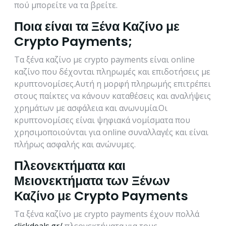
πού μπορείτε να τα βρείτε.
Ποια είναι τα Ξένα Καζίνο με
Crypto Payments;
Τα ξένα καζίνο με crypto payments είναι online
καζίνο που δέχονται πληρωμές και επιδοτήσεις με
κρυπτονομίσες.Αυτή η μορφή πληρωμής επιτρέπει
στους παίκτες να κάνουν καταθέσεις και αναλήψεις
χρημάτων με ασφάλεια και ανωνυμία.Οι
κρυπτονομίσες είναι ψηφιακά νομίσματα που
χρησιμοποιούνται για online συναλλαγές και είναι
πλήρως ασφαλής και ανώνυμες.
Πλεονεκτήματα και
Μειονεκτήματα των Ξένων
Καζίνο με Crypto Payments
Τα ξένα καζίνο με crypto payments έχουν πολλά