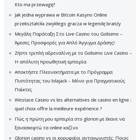
Kto ma przewagę?
Jak jedna wyprawa w Bitcoin Kasyno Online
przekształciła zwykłego gracza w legendę branży
Μεγάλη Παράταξη Στο Live Casino του Golisimo –
Άμεσες Προσφορές για Απλό Άγγιγμα Δράσης!
Ζήστε τριπλή αδρεναλίνη με το Golisimo Live Casino –
Η απόλυτη προωθητική εμπειρία
Αποκτήστε Πλεονεκτήματα με το Πρόγραμμα
Πιστότητας του lolajack – Μόνο για Πραγματικούς
Παίκτες
Westace Casino vs les alternatives de casino en ligne :
quel choix offre la meilleure expérience ?
Πώς η πρώτη μου εμπειρία στο glorion με έκανε να
ξανασκεφτώ τα online καζίνο
Glorion casino vs οι κορυφαίοι ανταγωνιστές: Ποιος