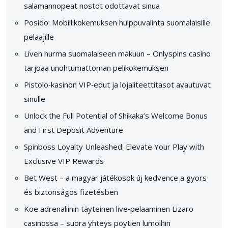
salamannopeat nostot odottavat sinua
Posido: Mobiilikokemuksen huippuvalinta suomalaisille
pelaajille
Liven hurma suomalaiseen makuun – Onlyspins casino
tarjoaa unohtumattoman pelikokemuksen
Pistolo‑kasinon VIP‑edut ja lojaliteettitasot avautuvat
sinulle
Unlock the Full Potential of Shikaka’s Welcome Bonus
and First Deposit Adventure
Spinboss Loyalty Unleashed: Elevate Your Play with
Exclusive VIP Rewards
Bet West – a magyar játékosok új kedvence a gyors
és biztonságos fizetésben
Koe adrenaliinin täyteinen live‑pelaaminen Lizaro
casinossa – suora yhteys pöytien lumoihin