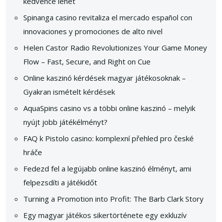
kedvence lehet
Spinanga casino revitaliza el mercado español con
innovaciones y promociones de alto nivel
Helen Castor Radio Revolutionizes Your Game Money
Flow – Fast, Secure, and Right on Cue
Online kaszinó kérdések magyar játékosoknak –
Gyakran ismételt kérdések
AquaSpins casino vs a többi online kaszinó – melyik
nyújt jobb játékélményt?
FAQ k Pistolo casino: komplexní přehled pro české
hráče
Fedezd fel a legújabb online kaszinó élményt, ami
felpezsdíti a játékidőt
Turning a Promotion into Profit: The Barb Clark Story
Egy magyar játékos sikertörténete egy exkluzív