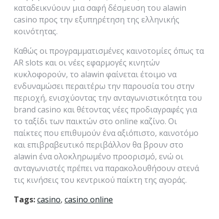
καταδεικνύουν μια σαφή δέσμευση του alawin
casino προς την εξυπηρέτηση της ελληνικής
κοινότητας.
Καθώς οι προγραμματισμένες καινοτομίες όπως τα
AR slots και οι νέες εφαρμογές κινητών
κυκλοφορούν, το alawin φαίνεται έτοιμο να
ενδυναμώσει περαιτέρω την παρουσία του στην
περιοχή, ενισχύοντας την ανταγωνιστικότητα του
brand casino και θέτοντας νέες προδιαγραφές για
το ταξίδι των παικτών στο online καζίνο. Οι
παίκτες που επιθυμούν ένα αξιόπιστο, καινοτόμο
και επιβραβευτικό περιβάλλον θα βρουν στο
alawin ένα ολοκληρωμένο προορισμό, ενώ οι
ανταγωνιστές πρέπει να παρακολουθήσουν στενά
τις κινήσεις του κεντρικού παίκτη της αγοράς.
Tags:
casino
,
casino online