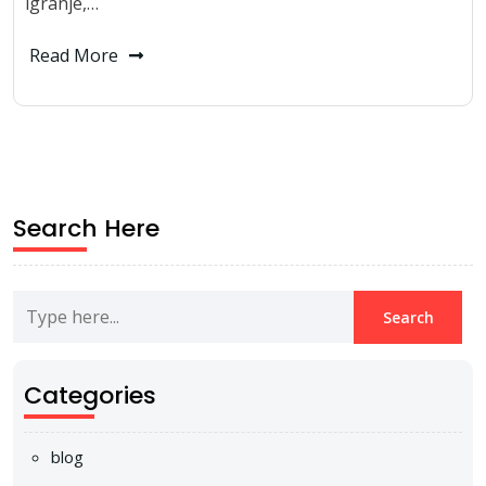
igranje,…
Read More
Search Here
Categories
blog