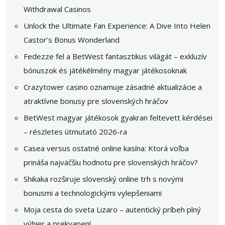
Withdrawal Casinos
Unlock the Ultimate Fan Experience: A Dive Into Helen
Castor’s Bonus Wonderland
Fedezze fel a BetWest fantasztikus világát – exkluzív
bónuszok és játékélmény magyar játékosoknak
Crazytower casino oznamuje zásadné aktualizácie a
atraktívne bonusy pre slovenských hráčov
BetWest magyar játékosok gyakran feltevett kérdései
– részletes útmutató 2026-ra
Casea versus ostatné online kasína: Ktorá voľba
prináša najväčšiu hodnotu pre slovenských hráčov?
Shikaka rozširuje slovenský online trh s novými
bonusmi a technologickými vylepšeniami
Moja cesta do sveta Lizaro – autentický príbeh plný
výhier a prekvapení