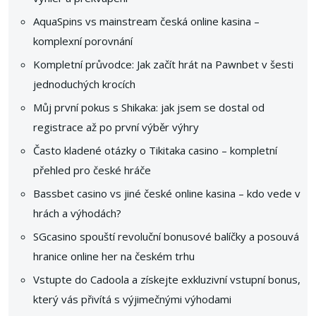
AquaSpins vs mainstream česká online kasina –
komplexní porovnání
Kompletní průvodce: Jak začít hrát na Pawnbet v šesti
jednoduchých krocích
Můj první pokus s Shikaka: jak jsem se dostal od
registrace až po první výběr výhry
Často kladené otázky o Tikitaka casino – kompletní
přehled pro české hráče
Bassbet casino vs jiné české online kasina – kdo vede v
hrách a výhodách?
SGcasino spouští revoluční bonusové balíčky a posouvá
hranice online her na českém trhu
Vstupte do Cadoola a získejte exkluzivní vstupní bonus,
který vás přivítá s výjimečnými výhodami