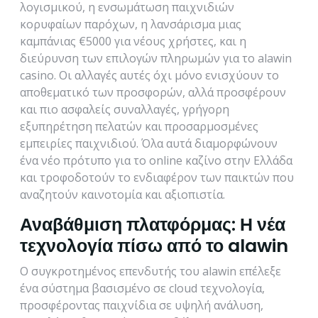
λογισμικού, η ενσωμάτωση παιχνιδιών
κορυφαίων παρόχων, η λανσάρισμα μιας
καμπάνιας €5000 για νέους χρήστες, και η
διεύρυνση των επιλογών πληρωμών για το alawin
casino. Οι αλλαγές αυτές όχι μόνο ενισχύουν το
αποθεματικό των προσφορών, αλλά προσφέρουν
και πιο ασφαλείς συναλλαγές, γρήγορη
εξυπηρέτηση πελατών και προσαρμοσμένες
εμπειρίες παιχνιδιού. Όλα αυτά διαμορφώνουν
ένα νέο πρότυπο για το online καζίνο στην Ελλάδα
και τροφοδοτούν το ενδιαφέρον των παικτών που
αναζητούν καινοτομία και αξιοπιστία.
Αναβάθμιση πλατφόρμας: Η νέα
τεχνολογία πίσω από το alawin
Ο συγκροτημένος επενδυτής του alawin επέλεξε
ένα σύστημα βασισμένο σε cloud τεχνολογία,
προσφέροντας παιχνίδια σε υψηλή ανάλυση,