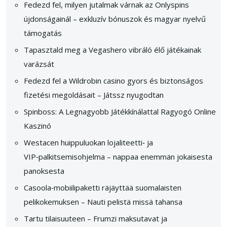
Fedezd fel, milyen jutalmak várnak az Onlyspins
újdonságainál – exkluzív bónuszok és magyar nyelvű
támogatás
Tapasztald meg a Vegashero vibráló élő játékainak
varázsát
Fedezd fel a Wildrobin casino gyors és biztonságos
fizetési megoldásait – Játssz nyugodtan
Spinboss: A Legnagyobb Játékkínálattal Ragyogó Online
Kaszinó
Westacen huippuluokan lojaliteetti‑ ja
VIP‑palkitsemisohjelma – nappaa enemmän jokaisesta
panoksesta
Casoola‑mobiilipaketti räjäyttää suomalaisten
pelikokemuksen – Nauti pelistä missä tahansa
Tartu tilaisuuteen – Frumzi maksutavat ja