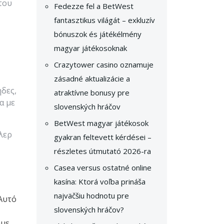
του
Fedezze fel a BetWest
fantasztikus világát – exkluzív
bónuszok és játékélmény
magyar játékosoknak
Crazytower casino oznamuje
zásadné aktualizácie a
ηδες,
atraktívne bonusy pre
α με
slovenských hráčov
BetWest magyar játékosok
λερ
gyakran feltevett kérdései –
részletes útmutató 2026-ra
Casea versus ostatné online
kasína: Ktorá voľba prináša
najväčšiu hodnotu pre
Αυτό
slovenských hráčov?
nus