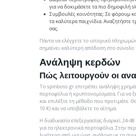
για να δοκιμάσετε τα πιο δημοφιλή sl
Συμβουλές κοινότητας: Σε φόρουμ κα
τα καλύτερα παιχνίδια. Αναζητήστε 
σας.
Πάντα να ελέγχετε το ιστορικό πληρωμών
σημαίνει καλύτερη απόδοση στο σύνολο 
Ανάληψη κερδών
Πώς λειτουργούν οι αν
Το spinboss gr επιτρέπει ανάληψη χρημά
πορτοφόλια ή κρυπτονομίσματα. Για να ξ
και επιλέξτε τη μέθοδο που προτιμάτε. Θ
10 €) και να υποβάλετε το αίτημα.
Η διαδικασία επεξεργασίας διαρκεί 24‑48
για τα ηλεκτρονικά πορτοφόλια. Στην π
λιγότερο από μια ώρα, ανάλογα με τη συ