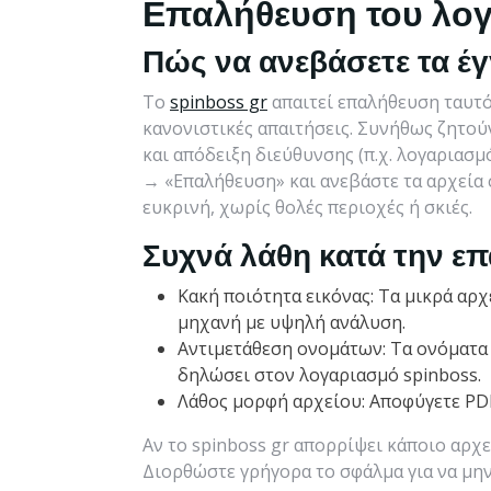
Επαλήθευση του λο
Πώς να ανεβάσετε τα έ
Το
spinboss gr
απαιτεί επαλήθευση ταυτό
κανονιστικές απαιτήσεις. Συνήθως ζητού
και απόδειξη διεύθυνσης (π.χ. λογαριασ
→ «Επαλήθευση» και ανεβάστε τα αρχεία σ
ευκρινή, χωρίς θολές περιοχές ή σκιές.
Συχνά λάθη κατά την ε
Κακή ποιότητα εικόνας: Τα μικρά αρ
μηχανή με υψηλή ανάλυση.
Αντιμετάθεση ονομάτων: Τα ονόματα 
δηλώσει στον λογαριασμό spinboss.
Λάθος μορφή αρχείου: Αποφύγετε PDF
Αν το spinboss gr απορρίψει κάποιο αρχε
Διορθώστε γρήγορα το σφάλμα για να μην