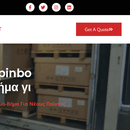
T
Get A Quote
spinbo
ήμα γι
ήμα‑βήμα Για Νέους Παίκτες