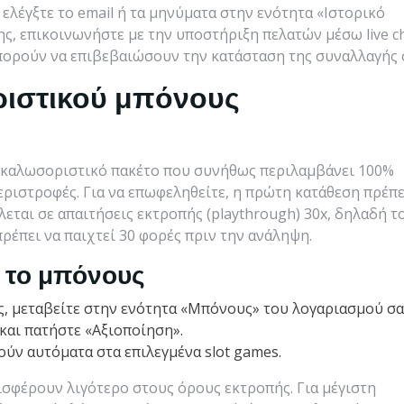
 ελέγξτε το email ή τα μηνύματα στην ενότητα «Ιστορικό
, επικοινωνήστε με την υποστήριξη πελατών μέσω live ch
 μπορούν να επιβεβαιώσουν την κατάσταση της συναλλαγής 
ριστικού μπόνους
ό καλωσοριστικό πακέτο που συνήθως περιλαμβάνει 100%
εριστροφές. Για να επωφεληθείτε, η πρώτη κατάθεση πρέπε
εται σε απαιτήσεις εκτροπής (playthrough) 30x, δηλαδή τ
ρέπει να παιχτεί 30 φορές πριν την ανάληψη.
 το μπόνους
, μεταβείτε στην ενότητα «Μπόνους» του λογαριασμού σα
και πατήστε «Αξιοποίηση».
ύν αυτόματα στα επιλεγμένα slot games.
ισφέρουν λιγότερο στους όρους εκτροπής. Για μέγιστη