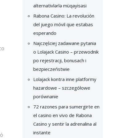
alternativlərlə müqayisəsi
Rabona Casino: La revolución
del juego móvil que estabas
esperando
Najczęściej zadawane pytania
το
o Lolajack Casino – przewodnik
po rejestracji, bonusach i
bezpieczeństwie
Lolajack kontra inne platformy
ς
hazardowe – szczegółowe
porównanie
72 razones para sumergirte en
el casino en vivo de Rabona
Casino y sentir la adrenalina al
instante
πό