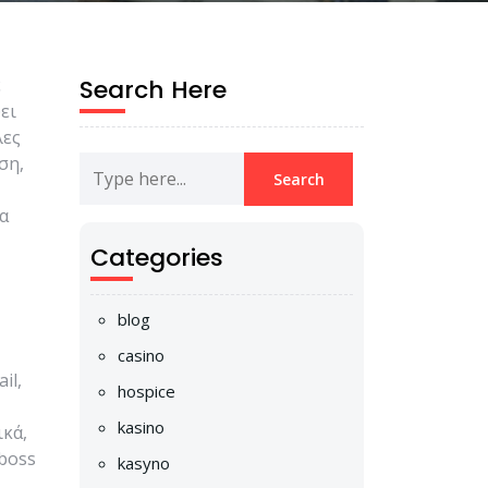
ε
Search Here
ει
λες
ση,
θα
Categories
blog
casino
il,
hospice
kasino
κά,
nboss
kasyno