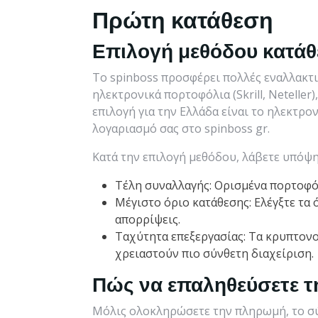
Πρώτη κατάθεση
Επιλογή μεθόδου κατά
Το spinboss προσφέρει πολλές εναλλακτικ
ηλεκτρονικά πορτοφόλια (Skrill, Netelle
επιλογή για την Ελλάδα είναι το ηλεκτρ
λογαριασμό σας στο spinboss gr.
Κατά την επιλογή μεθόδου, λάβετε υπόψη 
Τέλη συναλλαγής: Ορισμένα πορτοφόλ
Μέγιστο όριο κατάθεσης: Ελέγξτε τα 
απορρίψεις.
Ταχύτητα επεξεργασίας: Τα κρυπτον
χρειαστούν πιο σύνθετη διαχείριση.
Πώς να επαληθεύσετε τ
Μόλις ολοκληρώσετε την πληρωμή, το σύ