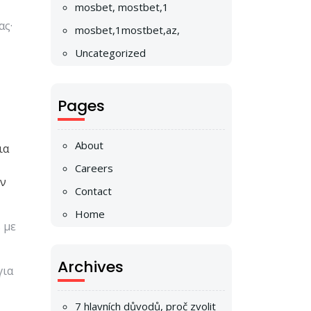
mosbet, mostbet,1
ας·
mosbet,1mostbet,az,
Uncategorized
Pages
About
ια
Careers
εν
Contact
Home
 με
Archives
για
7 hlavních důvodů, proč zvolit