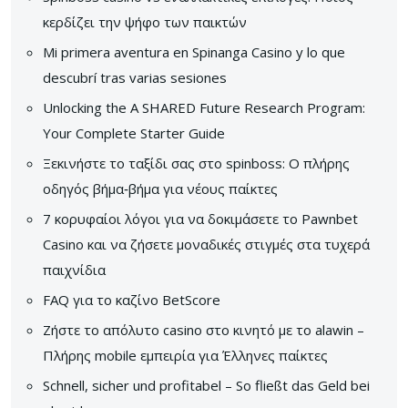
κερδίζει την ψήφο των παικτών
Mi primera aventura en Spinanga Casino y lo que
descubrí tras varias sesiones
Unlocking the A SHARED Future Research Program:
Your Complete Starter Guide
Ξεκινήστε το ταξίδι σας στο spinboss: Ο πλήρης
οδηγός βήμα‑βήμα για νέους παίκτες
7 κορυφαίοι λόγοι για να δοκιμάσετε το Pawnbet
Casino και να ζήσετε μοναδικές στιγμές στα τυχερά
παιχνίδια
FAQ για το καζίνο BetScore
Ζήστε το απόλυτο casino στο κινητό με το alawin –
Πλήρης mobile εμπειρία για Έλληνες παίκτες
Schnell, sicher und profitabel – So fließt das Geld bei