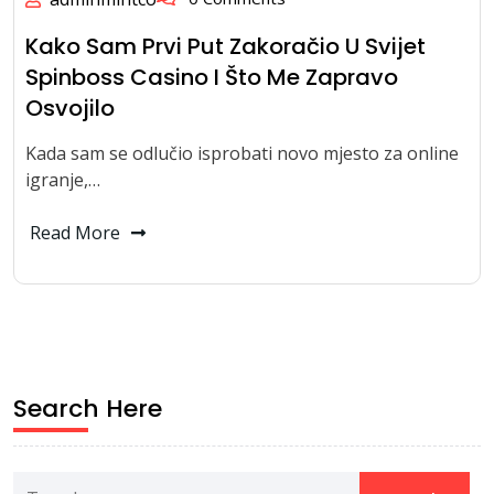
Kako Sam Prvi Put Zakoračio U Svijet
Spinboss Casino I Što Me Zapravo
Osvojilo
Kada sam se odlučio isprobati novo mjesto za online
igranje,…
Read More
Search Here