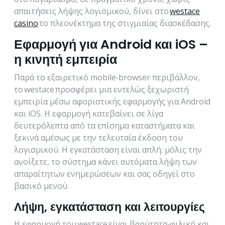
απαιτήσεις λήψης λογισμικού, δίνει στο
westace
casino
το πλεονέκτημα της στιγμιαίας διασκέδασης.
Εφαρμογή για Android και iOS –
η κινητή εμπειρία
Παρά το εξαιρετικό mobile‑browser περιβάλλον,
το westace προσφέρει μια εντελώς ξεχωριστή
εμπειρία μέσω αφοριστικής εφαρμογής για Android
και iOS. Η εφαρμογή κατεβαίνει σε λίγα
δευτερόλεπτα από τα επίσημα καταστήματα και
ξεκινά αμέσως με την τελευταία έκδοση του
λογισμικού. Η εγκατάσταση είναι απλή: μόλις την
ανοίξετε, το σύστημα κάνει αυτόματα λήψη των
απαραίτητων ενημερώσεων και σας οδηγεί στο
βασικό μενού.
Λήψη, εγκατάσταση και λειτουργίες
Η εφαρμογή του westace είναι βαρύτητα‑φιλική και