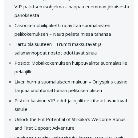
VIP‑palkitsemisohjelma – nappaa enemmän jokaisesta
panoksesta
Casoola‑mobiilipaketti räjäyttää suomalaisten
pelikokemuksen – Nauti pelistä missä tahansa
Tartu tilaisuuteen – Frumzi maksutavat ja
salamannopeat nostot odottavat sinua
Posido: Mobiilikokemuksen huippuvalinta suomalaisille
pelaajille
Liven hurma suomalaiseen makuun – Onlyspins casino
tarjoaa unohtumattoman pelikokemuksen
Pistolo‑kasinon VIP‑edut ja lojaliteettitasot avautuvat
sinulle
Unlock the Full Potential of Shikaka’s Welcome Bonus
and First Deposit Adventure