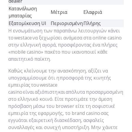
dealer
Κατανάλωση
Μέτρια
Ελαφριά
μπαταρίας
Εξατομίκευση UI
Περιορισμένη
Πλήρης
Η ενσωμάτωση των παραπάνω λειτουργιών κάνει
το westace να ξεχωρίσει ανάμεσα στα online casino
στην ελληνική αγορά, προσφέροντας ένα πλήρες
«mobile casino» πακέτο που ικανοποιεί κάθε
απαιτητικό παίκτη.
Καθώς κλείνουμε την ανασκόπηση, αξίζει να
υπογραμμίσουμε ότι η προσφορά της κινητής
εμπειρίας του westace
casino είναι αξιόπιστη και απόλυτα προσαρμοσμένη
στο ελληνικό κοινό. Είτε προτιμάτε την άμεση
πρόσβαση μέσω του browser είτε τη σοφιστικέ
εμπειρία της εφαρμογής, το brand casino σας
εγγυάται εξαιρετική διασκέδαση, ασφαλείς
συναλλαγές και συνεχή υποστήριξη. Μην χάνετε