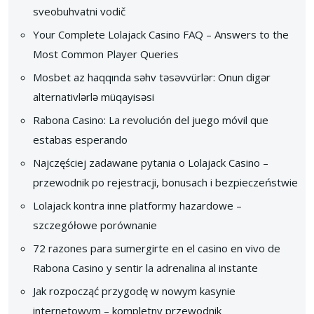
sveobuhvatni vodič
Your Complete Lolajack Casino FAQ – Answers to the
Most Common Player Queries
Mosbet az haqqında səhv təsəvvürlər: Onun digər
alternativlərlə müqayisəsi
Rabona Casino: La revolución del juego móvil que
estabas esperando
Najczęściej zadawane pytania o Lolajack Casino –
przewodnik po rejestracji, bonusach i bezpieczeństwie
Lolajack kontra inne platformy hazardowe –
szczegółowe porównanie
72 razones para sumergirte en el casino en vivo de
Rabona Casino y sentir la adrenalina al instante
Jak rozpocząć przygodę w nowym kasynie
internetowym – kompletny przewodnik