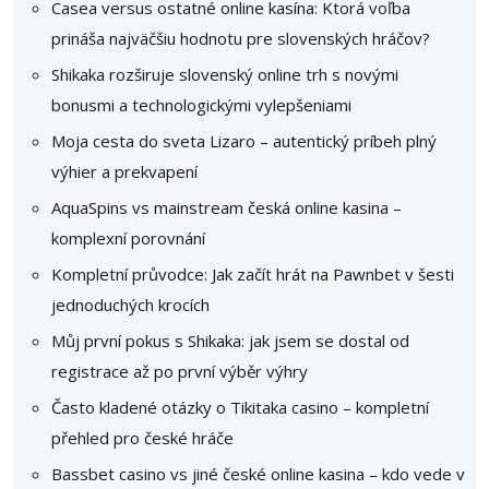
Casea versus ostatné online kasína: Ktorá voľba
prináša najväčšiu hodnotu pre slovenských hráčov?
Shikaka rozširuje slovenský online trh s novými
bonusmi a technologickými vylepšeniami
Moja cesta do sveta Lizaro – autentický príbeh plný
výhier a prekvapení
AquaSpins vs mainstream česká online kasina –
komplexní porovnání
Kompletní průvodce: Jak začít hrát na Pawnbet v šesti
jednoduchých krocích
Můj první pokus s Shikaka: jak jsem se dostal od
registrace až po první výběr výhry
Často kladené otázky o Tikitaka casino – kompletní
přehled pro české hráče
Bassbet casino vs jiné české online kasina – kdo vede v