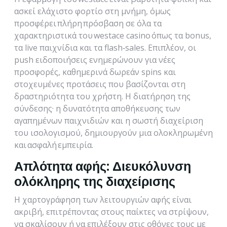
ασκεί ελάχιστο φορτίο στη μνήμη, όμως
προσφέρει πλήρη πρόσβαση σε όλα τα
χαρακτηριστικά του westace casino όπως τα bonus,
τα live παιχνίδια και τα flash‑sales. Επιπλέον, οι
push ειδοποιήσεις ενημερώνουν για νέες
προσφορές, καθημερινά δωρεάν spins και
στοχευμένες προτάσεις που βασίζονται στη
δραστηριότητα του χρήστη. Η διατήρηση της
σύνδεσης· η δυνατότητα αποθήκευσης των
αγαπημένων παιχνιδιών και η σωστή διαχείριση
του ισολογισμού, δημιουργούν μια ολοκληρωμένη
και ασφαλή εμπειρία.
Απλότητα αφής: Διευκόλυνση
ολόκληρης της διαχείρισης
Η χαρτογράφηση των λειτουργιών αφής είναι
ακριβή, επιτρέποντας στους παίκτες να στρίψουν,
να σκαλίσουν ή να επιλέξουν στις οθόνες τους με