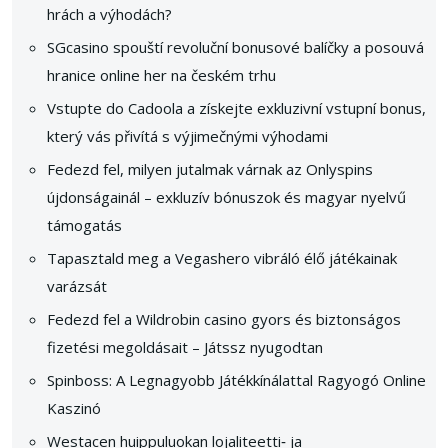
hrách a výhodách?
SGcasino spouští revoluční bonusové balíčky a posouvá
hranice online her na českém trhu
Vstupte do Cadoola a získejte exkluzivní vstupní bonus,
který vás přivítá s výjimečnými výhodami
Fedezd fel, milyen jutalmak várnak az Onlyspins
újdonságainál – exkluzív bónuszok és magyar nyelvű
támogatás
Tapasztald meg a Vegashero vibráló élő játékainak
varázsát
Fedezd fel a Wildrobin casino gyors és biztonságos
fizetési megoldásait – Játssz nyugodtan
Spinboss: A Legnagyobb Játékkínálattal Ragyogó Online
Kaszinó
Westacen huippuluokan lojaliteetti‑ ja