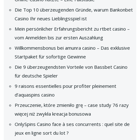
Die Top 10 überzeugenden Gründe, warum Bankonbet
Casino Ihr neues Lieblingsspiel ist
Mein persönlicher Erfahrungsbericht zu rtbet casino –
vom Anmelden bis zur ersten Auszahlung
Willkommensbonus bei amunra casino – Das exklusive
Startpaket für sofortige Gewinne
Die 9 überzeugendsten Vorteile von Bassbet Casino
für deutsche Spieler
9 raisons essentielles pour profiter pleinement
d’aquaspins casino
Przeuczenie, które zmieniło grę – case study 76 razy
więcej niż zwykła kreacja bonusowa
OnlySpins Casino face à ses concurrents : quel site de
jeux en ligne sort du lot ?