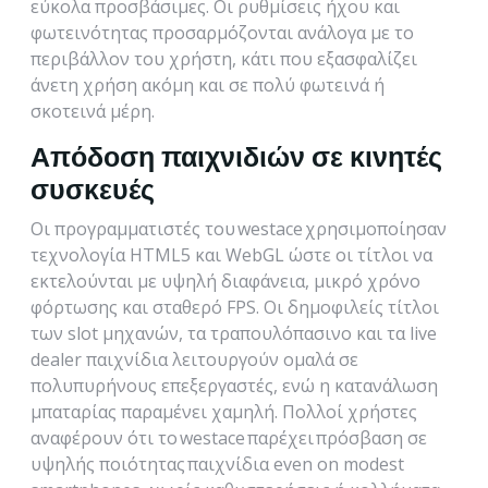
εύκολα προσβάσιμες. Οι ρυθμίσεις ήχου και
φωτεινότητας προσαρμόζονται ανάλογα με το
περιβάλλον του χρήστη, κάτι που εξασφαλίζει
άνετη χρήση ακόμη και σε πολύ φωτεινά ή
σκοτεινά μέρη.
Απόδοση παιχνιδιών σε κινητές
συσκευές
Οι προγραμματιστές του westace χρησιμοποίησαν
τεχνολογία HTML5 και WebGL ώστε οι τίτλοι να
εκτελούνται με υψηλή διαφάνεια, μικρό χρόνο
φόρτωσης και σταθερό FPS. Οι δημοφιλείς τίτλοι
των slot μηχανών, τα τραπουλόπασινο και τα live
dealer παιχνίδια λειτουργούν ομαλά σε
πολυπυρήνους επεξεργαστές, ενώ η κατανάλωση
μπαταρίας παραμένει χαμηλή. Πολλοί χρήστες
αναφέρουν ότι το westace παρέχει πρόσβαση σε
υψηλής ποιότητας παιχνίδια even on modest